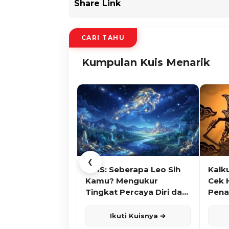
Share Link
CARI TAHU
Kumpulan Kuis Menarik
❮
KUIS: Seberapa Leo Sih
Kalk
Kamu? Mengukur
Cek 
Tingkat Percaya Diri dan
Pena
Karisma
Ikuti Kuisnya ➔