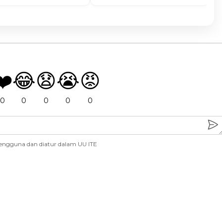
❤️
😂
😧
😭
😡
0
0
0
0
0
engguna dan diatur dalam UU ITE