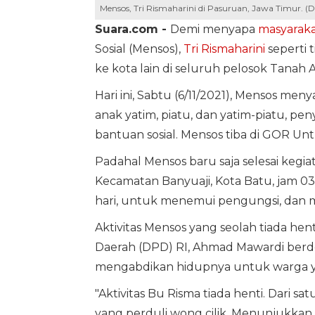
Mensos, Tri Rismaharini di Pasuruan, Jawa Timur. (
Suara.com -
Demi menyapa
masyaraka
Sosial (Mensos),
Tri Rismaharini
seperti t
ke kota lain di seluruh pelosok Tanah Ai
Hari ini, Sabtu (6/11/2021), Mensos m
anak yatim, piatu, dan yatim-piatu, pen
bantuan sosial. Mensos tiba di GOR Unt
Padahal Mensos baru saja selesai kegia
Kecamatan Banyuaji, Kota Batu, jam 03.
hari, untuk menemui pengungsi, dan me
Aktivitas Mensos yang seolah tiada he
Daerah (DPD) RI, Ahmad Mawardi berde
mengabdikan hidupnya untuk warga 
"Aktivitas Bu Risma tiada henti. Dari s
yang perduli wong cilik. Menunjukkan 