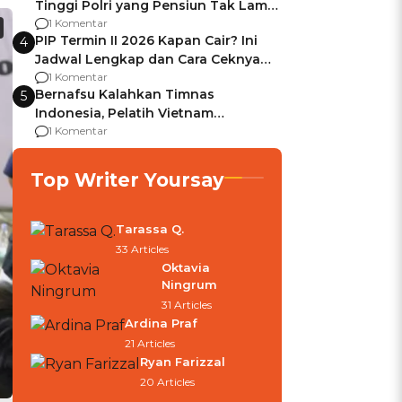
Tinggi Polri yang Pensiun Tak Lama
Usai Jadi Brigjen
1 Komentar
PIP Termin II 2026 Kapan Cair? Ini
4
Jadwal Lengkap dan Cara Ceknya
agar Dana Tidak Hangus!
1 Komentar
Bernafsu Kalahkan Timnas
5
Indonesia, Pelatih Vietnam
Berencana Pakai Jimat di Pakansari
1 Komentar
Top Writer Yoursay
Tarassa Q.
33 Articles
Oktavia
Ningrum
31 Articles
Ardina Praf
21 Articles
Ryan Farizzal
20 Articles