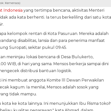
Dok: Kemensos)
t Indonesia
yang tertimpa bencana, aktivitas Menteri
idak ada kata berhenti. Ia terus berkeliling dari satu kot
r.
enyapa kelompok rentan di Kota Pasuruan. Mereka adalah
yandang disabilitas, lansia dan para penerima manfaat
ung Suropati, sekitar pukul 09.45.
tan meninjau lokasi bencana di Desa Bulukerto,
00 WIB, di hari yang sama. Mensos berkerja sampai dini
ngecek distribusi bantuan logistik.
nti ini membuat anggota Komite lll Dewan Perwakilan
cak kagum. Ia menilai, Mensos adalah sosok yang
yang tidak mampu.
atu kota ke kota lainnya. Ini menunjukkan Ibu Risma toko
beliau kualitas negarawan," kata Ahmad, dalam