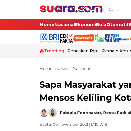
Home
Nasional
Ekonomi
Bola
Otomotif
Trending
Pencairan Pip
Pemain Ketur
Home
News
Nasional
Sapa Masyarakat ya
Mensos Keliling Kot
Fabiola Febrinastri
,
Restu Fadila
Sabtu, 06 November 2021 | 17:10 WIB