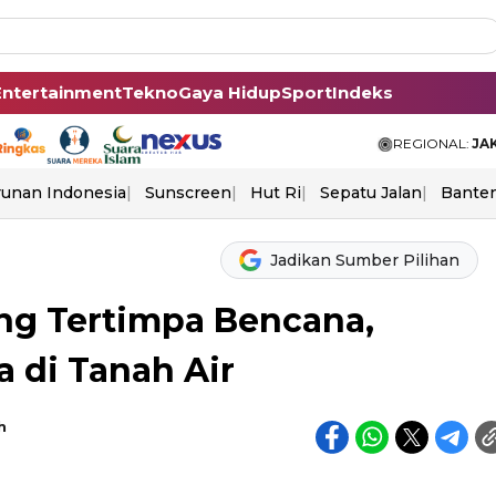
Entertainment
Tekno
Gaya Hidup
Sport
Indeks
REGIONAL:
JA
unan Indonesia
Sunscreen
Hut Ri
Sepatu Jalan
Bante
Jadikan Sumber Pilihan
ng Tertimpa Bencana,
a di Tanah Air
h