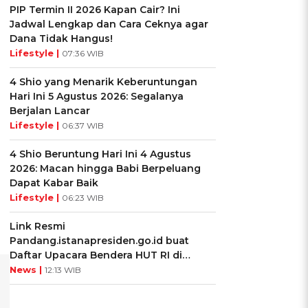
PIP Termin II 2026 Kapan Cair? Ini
Jadwal Lengkap dan Cara Ceknya agar
Dana Tidak Hangus!
Lifestyle |
07:36 WIB
4 Shio yang Menarik Keberuntungan
Hari Ini 5 Agustus 2026: Segalanya
Berjalan Lancar
Lifestyle |
06:37 WIB
4 Shio Beruntung Hari Ini 4 Agustus
2026: Macan hingga Babi Berpeluang
Dapat Kabar Baik
Lifestyle |
06:23 WIB
Link Resmi
Pandang.istanapresiden.go.id buat
Daftar Upacara Bendera HUT RI di
Istana Negara
News |
12:13 WIB