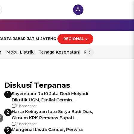
KARTA
JABAR
JATIM
JATENG
REGIONAL
›
n
Mobil Listrik
Tenaga Kesehatan
Perang As-Iran
Ekon
Diskusi Terpanas
Sayembara Rp10 Juta Dedi Mulyadi
1
Dikritik UGM, Dinilai Cermin
Gagalnya Negara Jamin Keamanan
6 Komentar
Harta Kekayaan Iptu Setya Budi Dias,
2
Oknum KPK Pemeras Bupati
Pemalang
2 Komentar
Mengenal Lisda Cancer, Perwira
3