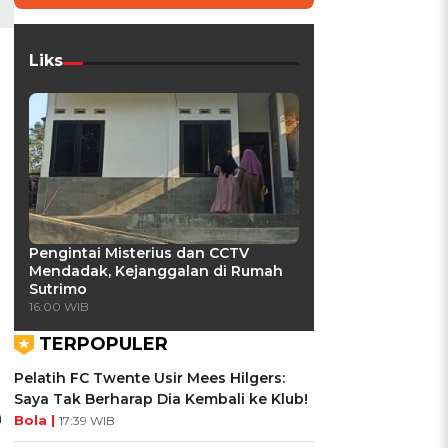
Liks
a
Pengintai Misterius dan CCTV
Mendadak, Kejanggalan di Rumah
Sutrimo
16:00 WIB
TERPOPULER
Pelatih FC Twente Usir Mees Hilgers:
Saya Tak Berharap Dia Kembali ke Klub!
h
Bola |
17:39 WIB