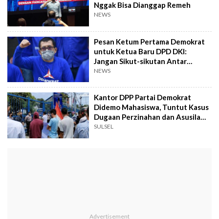
Nggak Bisa Dianggap Remeh
NEWS
Pesan Ketum Pertama Demokrat
untuk Ketua Baru DPD DKI:
Jangan Sikut-sikutan Antar
Anggota
NEWS
Kantor DPP Partai Demokrat
Didemo Mahasiswa, Tuntut Kasus
Dugaan Perzinahan dan Asusila
Petinggi Demokrat Diproses
SULSEL
Hukum