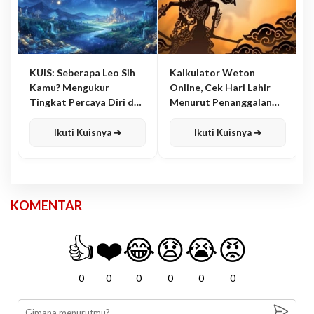
KUIS: Seberapa Leo Sih
Kalkulator Weton
Kamu? Mengukur
Online, Cek Hari Lahir
Tingkat Percaya Diri dan
Menurut Penanggalan
Karisma
Jawa
Ikuti Kuisnya ➔
Ikuti Kuisnya ➔
KOMENTAR
👍
❤️
😂
😧
😭
😡
0
0
0
0
0
0