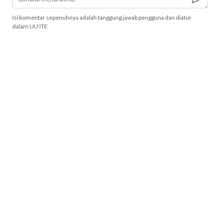
Isi komentar sepenuhnya adalah tanggung jawab pengguna dan diatur
dalam UU ITE