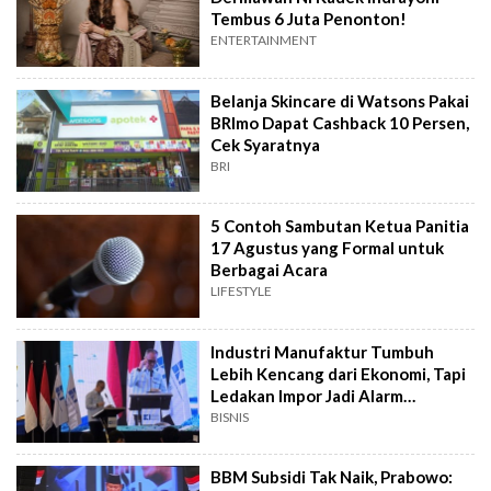
Tembus 6 Juta Penonton!
ENTERTAINMENT
Belanja Skincare di Watsons Pakai
BRImo Dapat Cashback 10 Persen,
Cek Syaratnya
BRI
5 Contoh Sambutan Ketua Panitia
17 Agustus yang Formal untuk
Berbagai Acara
LIFESTYLE
Industri Manufaktur Tumbuh
Lebih Kencang dari Ekonomi, Tapi
Ledakan Impor Jadi Alarm
Pemerintah
BISNIS
BBM Subsidi Tak Naik, Prabowo: