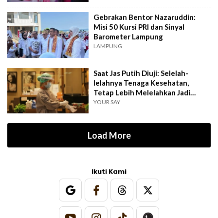
Gebrakan Bentor Nazaruddin:
Misi 50 Kursi PRI dan Sinyal
Barometer Lampung
LAMPUNG
Saat Jas Putih Diuji: Selelah-
lelahnya Tenaga Kesehatan,
Tetap Lebih Melelahkan Jadi
Pasien
YOUR SAY
Load More
Ikuti Kami