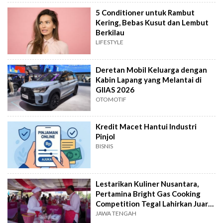
5 Conditioner untuk Rambut
Kering, Bebas Kusut dan Lembut
Berkilau
LIFESTYLE
Deretan Mobil Keluarga dengan
Kabin Lapang yang Melantai di
GIIAS 2026
OTOMOTIF
Kredit Macet Hantui Industri
Pinjol
BISNIS
Lestarikan Kuliner Nusantara,
Pertamina Bright Gas Cooking
Competition Tegal Lahirkan Juara
Baru
JAWA TENGAH