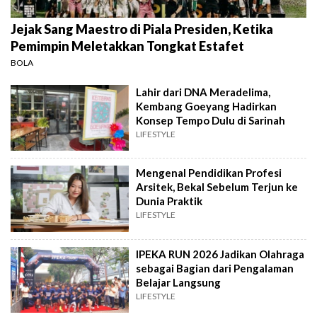
Jejak Sang Maestro di Piala Presiden, Ketika
Pemimpin Meletakkan Tongkat Estafet
BOLA
Lahir dari DNA Meradelima,
Kembang Goeyang Hadirkan
Konsep Tempo Dulu di Sarinah
LIFESTYLE
Mengenal Pendidikan Profesi
Arsitek, Bekal Sebelum Terjun ke
Dunia Praktik
LIFESTYLE
IPEKA RUN 2026 Jadikan Olahraga
sebagai Bagian dari Pengalaman
Belajar Langsung
LIFESTYLE