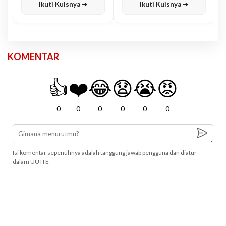
Ikuti Kuisnya ➔
Ikuti Kuisnya ➔
KOMENTAR
👍
❤️
😂
😧
😭
😡
0
0
0
0
0
0
Isi komentar sepenuhnya adalah tanggung jawab pengguna dan diatur
dalam UU ITE