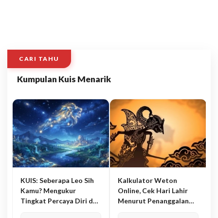
CARI TAHU
Kumpulan Kuis Menarik
KUIS: Seberapa Leo Sih
Kalkulator Weton
Kamu? Mengukur
Online, Cek Hari Lahir
Tingkat Percaya Diri dan
Menurut Penanggalan
Karisma
Jawa