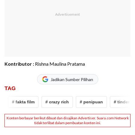
Kontributor :
Rishna Maulina Pratama
Jadikan Sumber Pilihan
TAG
# fakta film
# crazy rich
# penipuan
# tinder