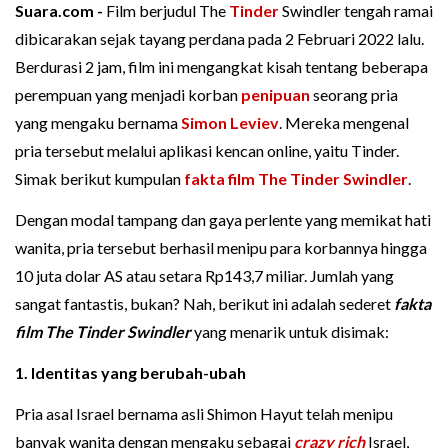
Suara.com -
Film berjudul The
Tinder
Swindler tengah ramai
dibicarakan sejak tayang perdana pada 2 Februari 2022 lalu.
Berdurasi 2 jam, film ini mengangkat kisah tentang beberapa
perempuan yang menjadi korban
penipuan
seorang pria
yang mengaku bernama
Simon Leviev
. Mereka mengenal
pria tersebut melalui aplikasi kencan online, yaitu Tinder.
Simak berikut kumpulan
fakta film
The Tinder Swindler
.
Dengan modal tampang dan gaya perlente yang memikat hati
wanita, pria tersebut berhasil menipu para korbannya hingga
10 juta dolar AS atau setara Rp143,7 miliar. Jumlah yang
sangat fantastis, bukan? Nah, berikut ini adalah sederet
fakta
film The Tinder Swindler
yang menarik untuk disimak:
1. Identitas yang berubah-ubah
Pria asal Israel bernama asli Shimon Hayut telah menipu
banyak wanita dengan mengaku sebagai
crazy rich
Israel,