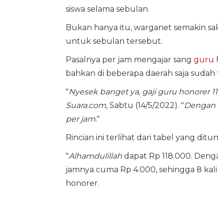
siswa selama sebulan.
Bukan hanya itu, warganet semakin sakit
untuk sebulan tersebut.
Pasalnya per jam mengajar sang
guru 
bahkan di beberapa daerah saja sudah
"
Nyesek banget ya, gaji guru honorer 11
Suara.com
, Sabtu (14/5/2022). "
Dengan r
per jam.
"
Rincian ini terlihat dari tabel yang di
"
Alhamdulillah
dapat Rp 118.000. Denga
jamnya cuma Rp 4.000, sehingga 8 kal
honorer.