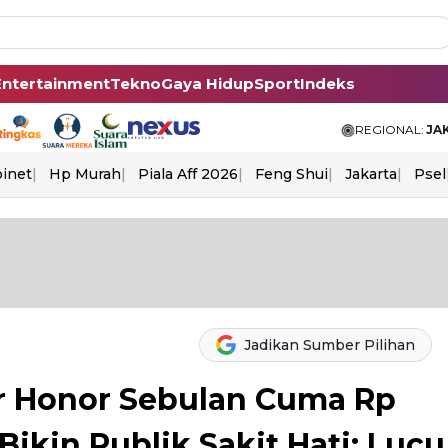
Entertainment
Tekno
Gaya Hidup
Sport
Indeks
REGIONAL:
JA
binet
Hp Murah
Piala Aff 2026
Feng Shui
Jakarta
Psel
Jadikan Sumber Pilihan
r Honor Sebulan Cuma Rp
Bikin Publik Sakit Hati: Lucu