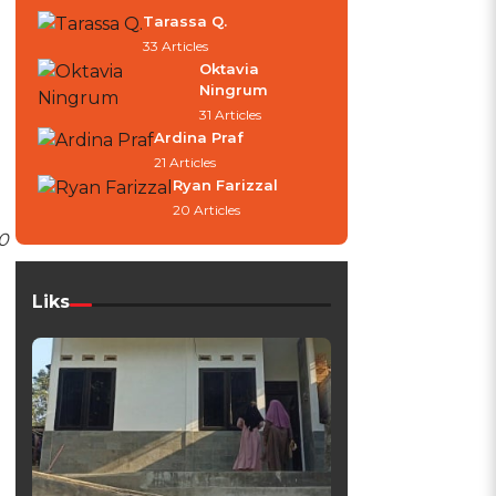
Tarassa Q.
33 Articles
Oktavia
Ningrum
31 Articles
Ardina Praf
21 Articles
Ryan Farizzal
20 Articles
0
Liks