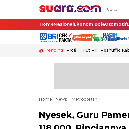
Home
Nasional
Ekonomi
Bola
Otomotif
Trending
Profil
Hut Ri
Reshuffle Ka
Home
News
Metropolitan
Nyesek, Guru Pame
118.000, Rinciannya 