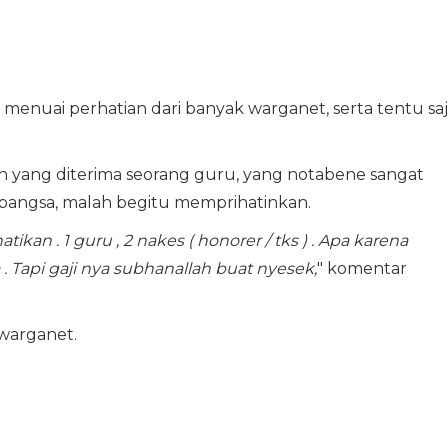
enuai perhatian dari banyak warganet, serta tentu sa
h yang diterima seorang guru, yang notabene sangat
bangsa, malah begitu memprihatinkan.
tikan . 1 guru , 2 nakes ( honorer / tks ) . Apa karena
 Tapi gaji nya subhanallah buat nyesek,
" komentar
r warganet.