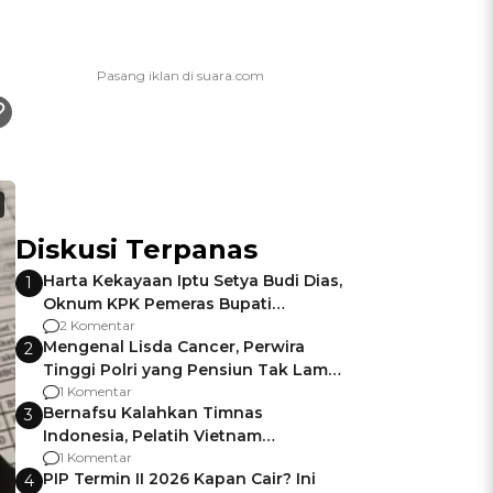
Diskusi Terpanas
Harta Kekayaan Iptu Setya Budi Dias,
1
Oknum KPK Pemeras Bupati
Pemalang
2 Komentar
Mengenal Lisda Cancer, Perwira
2
Tinggi Polri yang Pensiun Tak Lama
Usai Jadi Brigjen
1 Komentar
Bernafsu Kalahkan Timnas
3
Indonesia, Pelatih Vietnam
Berencana Pakai Jimat di Pakansari
1 Komentar
PIP Termin II 2026 Kapan Cair? Ini
4