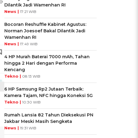
Dilantik Jadi Wamenhan RI
News |
17:21 WIB
Bocoran Reshuffle Kabinet Agustus:
Norman Joesoef Bakal Dilantik Jadi
Wamenhan RI
News |
17:49 WIB
4 HP Murah Baterai 7000 mAh, Tahan
hingga 2 Hari dengan Performa
Kencang
Tekno |
08:13 WIB
6 HP Samsung Rp2 Jutaan Terbaik:
Kamera Tajam, NFC hingga Koneksi 5G
Tekno |
10:30 WIB
Rumah Lansia 82 Tahun Dieksekusi PN
Jakbar Meski Masih Sengketa
News |
19:31 WIB