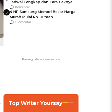
Jadwal Lengkap dan Cara Ceknya
agar Dana Tidak Hangus!
1 Komentar
4 HP Samsung Memori Besar Harga
5
Murah Mulai Rp1 Jutaan
0 Komentar
Top Writer Yoursay
.