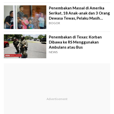
Penembakan Massal di Amerika
Serikat, 18 Anak-anak dan 3 Orang
Dewasa Tewas, Pelaku Masih
Berusia Belasan Tahun
BOGOR
Penembakan di Texas: Korban
Dibawa ke RS Menggunakan
Ambulans atau Bus
NEWS