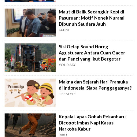
Maut di Balik Secangkir Kopi di
Pasuruan: Motif Nenek Nurami
Dibunuh Saudara Jauh
JATIM
Sisi Gelap Sound Horeg
Agustusan: Antara Cuan Gacor
dan Panci yang Ikut Bergetar
YOUR SAY
Makna dan Sejarah Hari Pramuka
di Indonesia, Siapa Penggagasnya?
LIFESTYLE
Kepala Lapas Gobah Pekanbaru
Dicopot Imbas Napi Kasus
Narkoba Kabur
RIAU