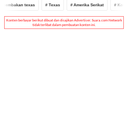
mbakan texas
# Texas
# Amerika Serikat
# Korban P