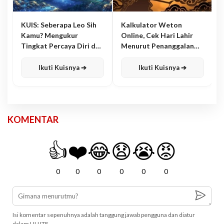
KUIS: Seberapa Leo Sih
Kalkulator Weton
Kamu? Mengukur
Online, Cek Hari Lahir
Tingkat Percaya Diri dan
Menurut Penanggalan
Karisma
Jawa
Ikuti Kuisnya ➔
Ikuti Kuisnya ➔
KOMENTAR
👍
❤️
😂
😧
😭
😡
0
0
0
0
0
0
Isi komentar sepenuhnya adalah tanggung jawab pengguna dan diatur
dalam UU ITE