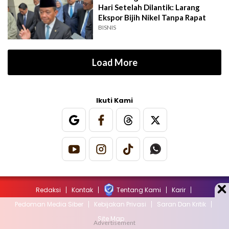
Hari Setelah Dilantik: Larang
Ekspor Bijih Nikel Tanpa Rapat
BISNIS
Load More
Ikuti Kami
Redaksi
Kontak
Tentang Kami
Karir
Pedoman Media Siber
Kebijakan Privasi
Saran Dan Kritik
Site Map