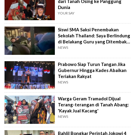
dari Tanah Osing ke Panggung
Dunia
YOUR SAY
Siswi SMA Saksi Penembakan
Sekolah Thailand: Saya Berlindung
di Belakang Guru yang Ditembak
Mati
NEWS
Prabowo Siap Turun Tangan Jika
Gubernur Hingga Kades Abaikan
Teriakan Rakyat
NEWS
Warga Geram Tramadol Dijual
Terang-terangan di Tanah Abang:
'Kayak Jual Kacang'
NEWS
Bahlil Bongkar Perintah Jokowi 4