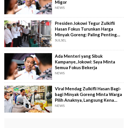
Migor
NEWS
Presiden Jokowi Tegur Zulkifli
Hasan Fokus Turunkan Harga
Minyak Goreng: Paling Penting
Itu, Tugas Dari Saya Itu
SULSEL
Ada Menteri yang Sibuk
Kampanye, Jokowi: Saya Minta
Semua Fokus Bekerja
NEWS
Viral Mendag Zulkifli Hasan Bagi-
bagi Minyak Goreng Minta Warga
Pilih Anaknya, Langsung Kena
Sentil Jokowi?
NEWS