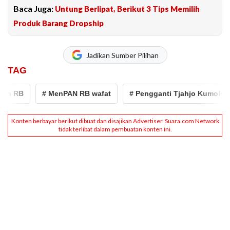
Baca Juga:
Untung Berlipat, Berikut 3 Tips Memilih
Produk Barang Dropship
Jadikan Sumber Pilihan
TAG
 RB
# MenPAN RB wafat
# Pengganti Tjahjo Kumolo