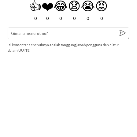
👍
❤️
😂
😧
😭
😡
0
0
0
0
0
0
Isi komentar sepenuhnya adalah tanggung jawab pengguna dan diatur
dalam UU ITE