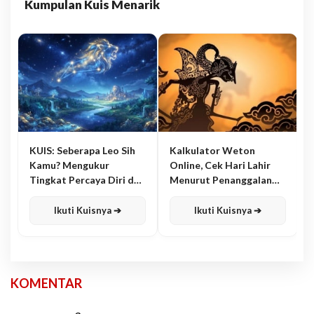
Kumpulan Kuis Menarik
KUIS: Seberapa Leo Sih
Kalkulator Weton
Kamu? Mengukur
Online, Cek Hari Lahir
Tingkat Percaya Diri dan
Menurut Penanggalan
Karisma
Jawa
Ikuti Kuisnya ➔
Ikuti Kuisnya ➔
KOMENTAR