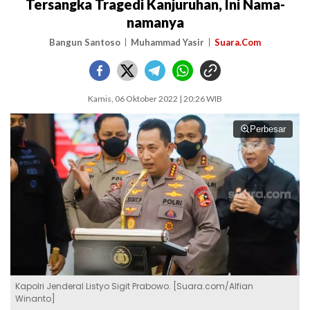
Tersangka Tragedi Kanjuruhan, Ini Nama-
namanya
Bangun Santoso
Muhammad Yasir
Suara.Com
Kamis, 06 Oktober 2022 | 20:26 WIB
Perbesar
Kapolri Jenderal Listyo Sigit Prabowo. [Suara.com/Alfian
Winanto]