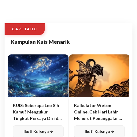
CARI TAHU
Kumpulan Kuis Menarik
KUIS: Seberapa Leo Sih
Kalkulator Weton
Kamu? Mengukur
Online, Cek Hari Lahir
Tingkat Percaya Diri dan
Menurut Penanggalan
Karisma
Jawa
Ikuti Kuisnya ➔
Ikuti Kuisnya ➔