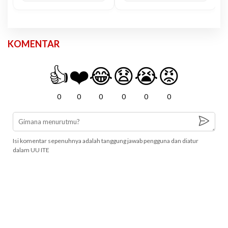
KOMENTAR
👍
❤️
😂
😧
😭
😡
0
0
0
0
0
0
Isi komentar sepenuhnya adalah tanggung jawab pengguna dan diatur
dalam UU ITE