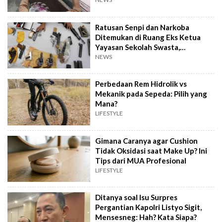
Ratusan Senpi dan Narkoba
Ditemukan di Ruang Eks Ketua
Yayasan Sekolah Swasta,
Pengelola Buka Suara
NEWS
Perbedaan Rem Hidrolik vs
Mekanik pada Sepeda: Pilih yang
Mana?
LIFESTYLE
Gimana Caranya agar Cushion
Tidak Oksidasi saat Make Up? Ini
Tips dari MUA Profesional
LIFESTYLE
Ditanya soal Isu Surpres
Pergantian Kapolri Listyo Sigit,
Mensesneg: Hah? Kata Siapa?