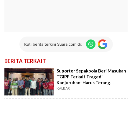
Ikuti berita terkini Suara.com di:
BERITA TERKAIT
Suporter Sepakbola Beri Masukan
TGIPF Terkait Tragedi
Kanjuruhan: Harus Terang
Benderang Siapa yang
KALBAR
Bertanggung Jawab