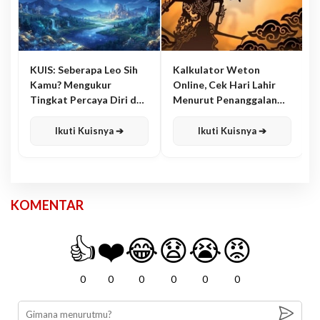
KUIS: Seberapa Leo Sih
Kalkulator Weton
Kamu? Mengukur
Online, Cek Hari Lahir
Tingkat Percaya Diri dan
Menurut Penanggalan
Karisma
Jawa
Ikuti Kuisnya ➔
Ikuti Kuisnya ➔
KOMENTAR
👍
❤️
😂
😧
😭
😡
0
0
0
0
0
0