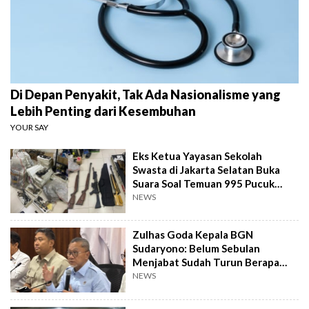
Di Depan Penyakit, Tak Ada Nasionalisme yang
Lebih Penting dari Kesembuhan
YOUR SAY
Eks Ketua Yayasan Sekolah
Swasta di Jakarta Selatan Buka
Suara Soal Temuan 995 Pucuk
Senjata Api
NEWS
Zulhas Goda Kepala BGN
Sudaryono: Belum Sebulan
Menjabat Sudah Turun Berapa
Kilo?
NEWS