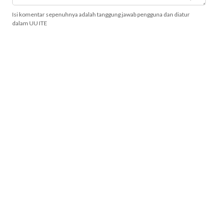
Isi komentar sepenuhnya adalah tanggung jawab pengguna dan diatur
dalam UU ITE