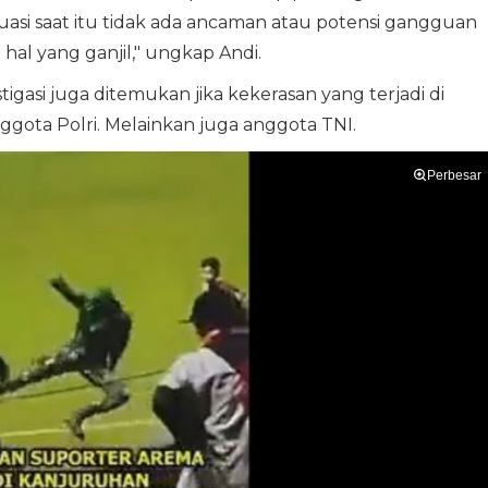
uasi saat itu tidak ada ancaman atau potensi gangguan
hal yang ganjil," ungkap Andi.
vestigasi juga ditemukan jika kekerasan yang terjadi di
gota Polri. Melainkan juga anggota TNI.
Perbesar