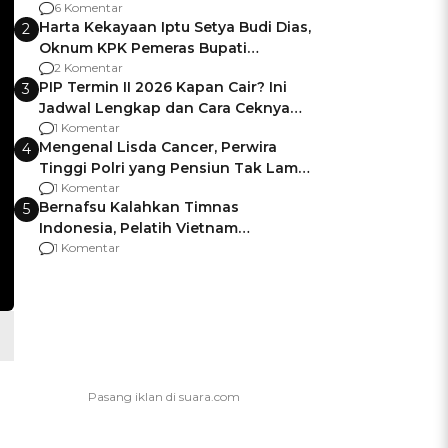
Gagalnya Negara Jamin Keamanan
6 Komentar
Harta Kekayaan Iptu Setya Budi Dias,
2
Oknum KPK Pemeras Bupati
Pemalang
2 Komentar
PIP Termin II 2026 Kapan Cair? Ini
3
Jadwal Lengkap dan Cara Ceknya
agar Dana Tidak Hangus!
1 Komentar
Mengenal Lisda Cancer, Perwira
4
Tinggi Polri yang Pensiun Tak Lama
Usai Jadi Brigjen
1 Komentar
Bernafsu Kalahkan Timnas
5
Indonesia, Pelatih Vietnam
Berencana Pakai Jimat di Pakansari
1 Komentar