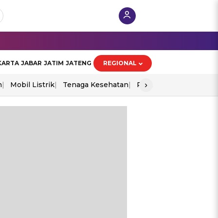
KARTA
JABAR
JATIM
JATENG
REGIONAL
›
n
Mobil Listrik
Tenaga Kesehatan
Perang As-Iran
Ekon