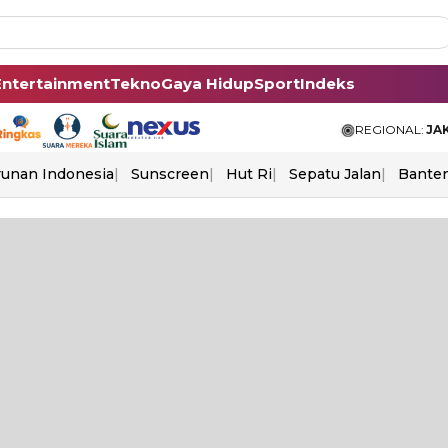
Entertainment
Tekno
Gaya Hidup
Sport
Indeks
REGIONAL:
JA
unan Indonesia
Sunscreen
Hut Ri
Sepatu Jalan
Bante