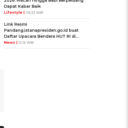
2026: Macan hingga Babi Berpeluang
Dapat Kabar Baik
Lifestyle |
06:23 WIB
Link Resmi
Pandang.istanapresiden.go.id buat
Daftar Upacara Bendera HUT RI di
Istana Negara
News |
12:13 WIB