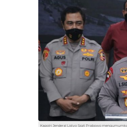
Kapolri Jenderal Listyo Sigit Prabowo mengumumka