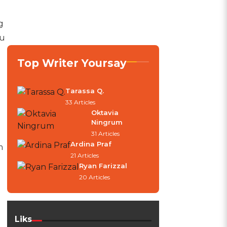
g
tu
Top Writer Yoursay
Tarassa Q.
33 Articles
Oktavia
Ningrum
31 Articles
Ardina Praf
m
21 Articles
Ryan Farizzal
20 Articles
Liks