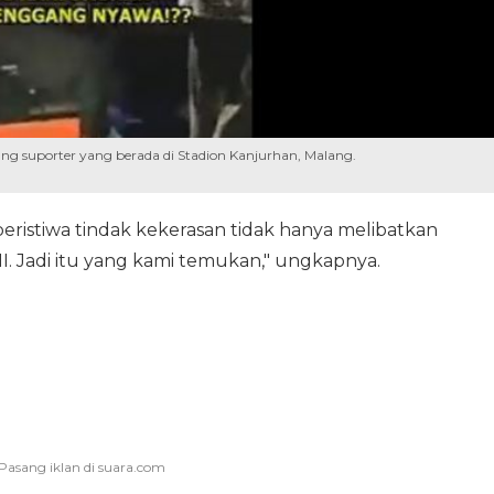
g suporter yang berada di Stadion Kanjurhan, Malang.
 peristiwa tindak kekerasan tidak hanya melibatkan
NI. Jadi itu yang kami temukan," ungkapnya.