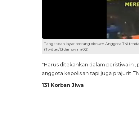
Tangkapan layar seorang oknum Anggota TNI tendan
(Twitter/@daniswara02)
"Harus ditekankan dalam peristiwa ini,
anggota kepolisian tapi juga prajurit T
131 Korban Jiwa