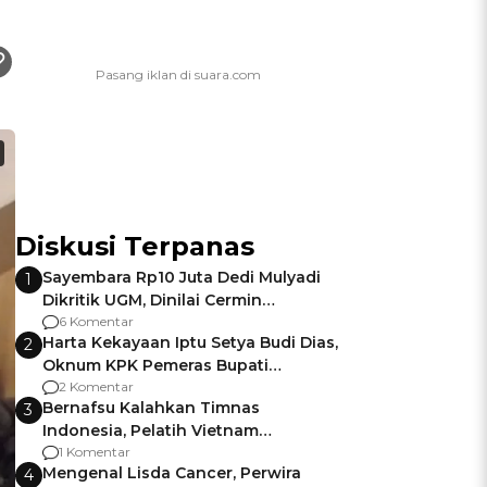
Diskusi Terpanas
Sayembara Rp10 Juta Dedi Mulyadi
1
Dikritik UGM, Dinilai Cermin
Gagalnya Negara Jamin Keamanan
6 Komentar
Harta Kekayaan Iptu Setya Budi Dias,
2
Oknum KPK Pemeras Bupati
Pemalang
2 Komentar
Bernafsu Kalahkan Timnas
3
Indonesia, Pelatih Vietnam
Berencana Pakai Jimat di Pakansari
1 Komentar
Mengenal Lisda Cancer, Perwira
4