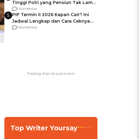
Tinggi Polri yang Pensiun Tak Lama
Usai Jadi Brigjen
1 Komentar
PIP Termin II 2026 Kapan Cair? Ini
5
Jadwal Lengkap dan Cara Ceknya
agar Dana Tidak Hangus!
1 Komentar
Top Writer Yoursay