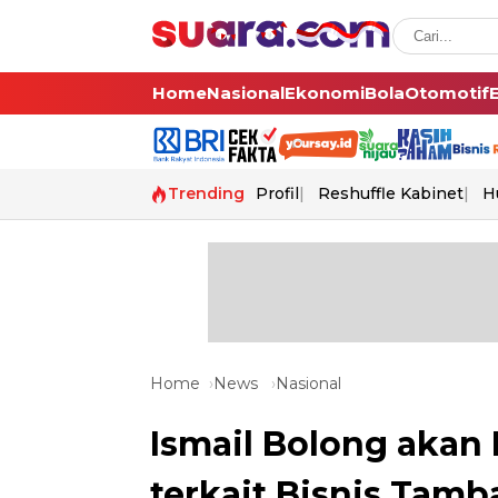
Home
Nasional
Ekonomi
Bola
Otomotif
Trending
Profil
Reshuffle Kabinet
H
Home
News
Nasional
Ismail Bolong akan 
terkait Bisnis Tamba