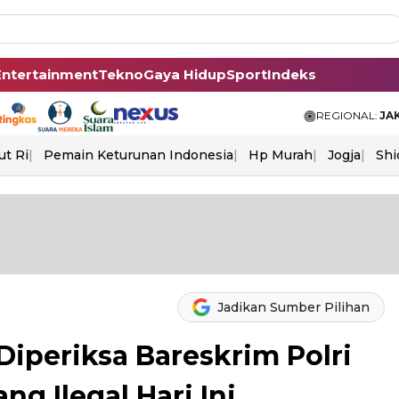
Entertainment
Tekno
Gaya Hidup
Sport
Indeks
REGIONAL:
JA
ut Ri
Pemain Keturunan Indonesia
Hp Murah
Jogja
Shi
Jadikan Sumber Pilihan
Diperiksa Bareskrim Polri
ng Ilegal Hari Ini