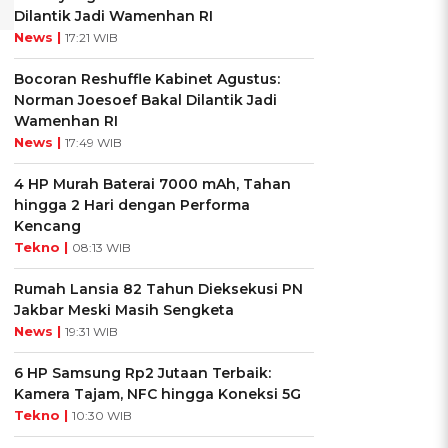
Dilantik Jadi Wamenhan RI
News |
17:21 WIB
Bocoran Reshuffle Kabinet Agustus:
Norman Joesoef Bakal Dilantik Jadi
Wamenhan RI
News |
17:49 WIB
4 HP Murah Baterai 7000 mAh, Tahan
hingga 2 Hari dengan Performa
Kencang
Tekno |
08:13 WIB
Rumah Lansia 82 Tahun Dieksekusi PN
Jakbar Meski Masih Sengketa
News |
19:31 WIB
6 HP Samsung Rp2 Jutaan Terbaik:
Kamera Tajam, NFC hingga Koneksi 5G
Tekno |
10:30 WIB