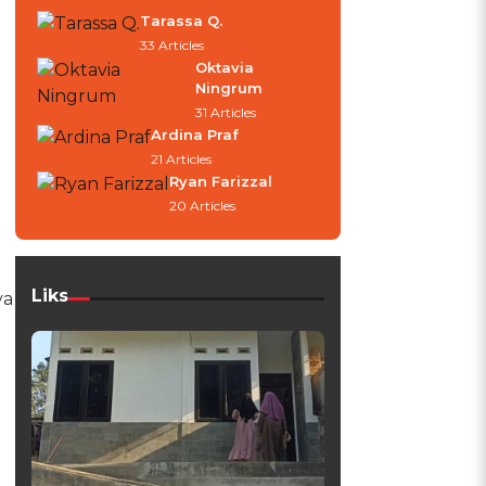
Tarassa Q.
u
33 Articles
Oktavia
Ningrum
31 Articles
Ardina Praf
21 Articles
Ryan Farizzal
20 Articles
Liks
ya