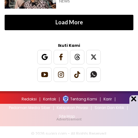
NEWS
Load More
Ikuti Kami
Redaksi
Kontak
Tentang Kami
Karir
Pedoman Media Siber
Kebijakan Privasi
Saran Dan Kritik
Site Map
© 2026 suara.com - All Rights Reserved.