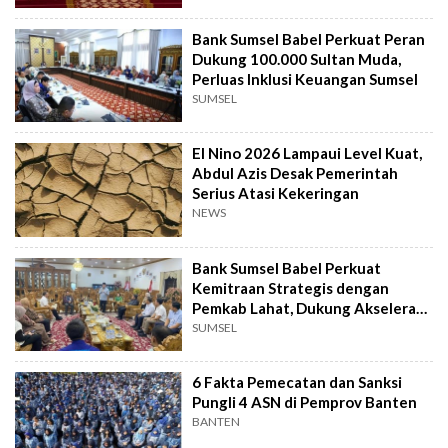
Bank Sumsel Babel Perkuat Peran
Dukung 100.000 Sultan Muda,
Perluas Inklusi Keuangan Sumsel
SUMSEL
El Nino 2026 Lampaui Level Kuat,
Abdul Azis Desak Pemerintah
Serius Atasi Kekeringan
NEWS
Bank Sumsel Babel Perkuat
Kemitraan Strategis dengan
Pemkab Lahat, Dukung Akselerasi
Ekonomi Daerah
SUMSEL
6 Fakta Pemecatan dan Sanksi
Pungli 4 ASN di Pemprov Banten
BANTEN