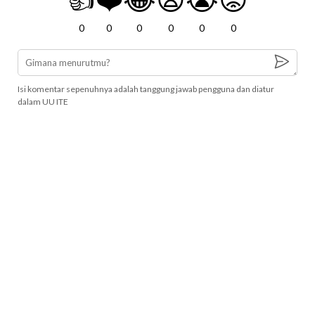
0
0
0
0
0
0
Isi komentar sepenuhnya adalah tanggung jawab pengguna dan diatur
dalam UU ITE