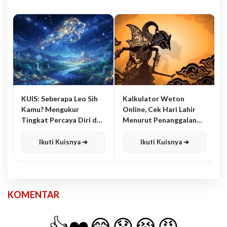
KUIS: Seberapa Leo Sih
Kalkulator Weton
Kamu? Mengukur
Online, Cek Hari Lahir
Tingkat Percaya Diri dan
Menurut Penanggalan
Karisma
Jawa
Ikuti Kuisnya ➔
Ikuti Kuisnya ➔
KOMENTAR
👍
❤️
😂
😧
😭
😡