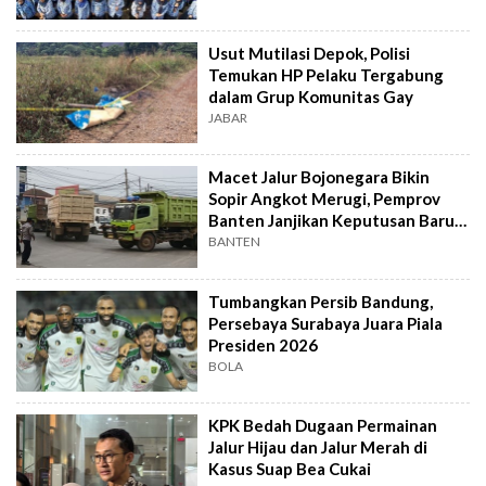
Usut Mutilasi Depok, Polisi
Temukan HP Pelaku Tergabung
dalam Grup Komunitas Gay
JABAR
Macet Jalur Bojonegara Bikin
Sopir Angkot Merugi, Pemprov
Banten Janjikan Keputusan Baru 4
Hari Lagi
BANTEN
Tumbangkan Persib Bandung,
Persebaya Surabaya Juara Piala
Presiden 2026
BOLA
KPK Bedah Dugaan Permainan
Jalur Hijau dan Jalur Merah di
Kasus Suap Bea Cukai