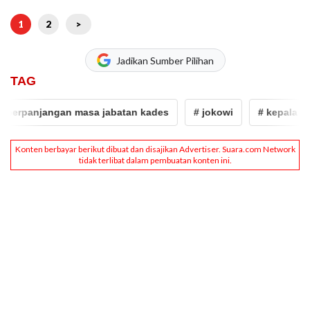
1
2
>
Jadikan Sumber Pilihan
TAG
rpanjangan masa jabatan kades
# jokowi
# kepala desa