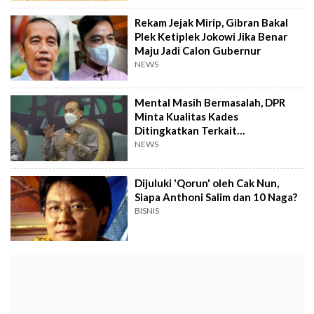
Rekam Jejak Mirip, Gibran Bakal
Plek Ketiplek Jokowi Jika Benar
Maju Jadi Calon Gubernur
NEWS
Mental Masih Bermasalah, DPR
Minta Kualitas Kades
Ditingkatkan Terkait
Perpanjangan Jabatan 9 Tahun
NEWS
Dijuluki 'Qorun' oleh Cak Nun,
Siapa Anthoni Salim dan 10 Naga?
BISNIS