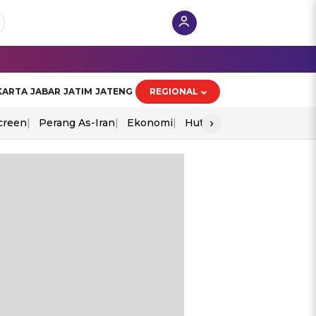
KARTA
JABAR
JATIM
JATENG
REGIONAL
›
creen
Perang As-Iran
Ekonomi
Hut Ri