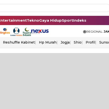
Entertainment
Tekno
Gaya Hidup
Sport
Indeks
REGIONAL:
JA
Reshuffle Kabinet
Hp Murah
Jogja
Shio
Profil
Suns