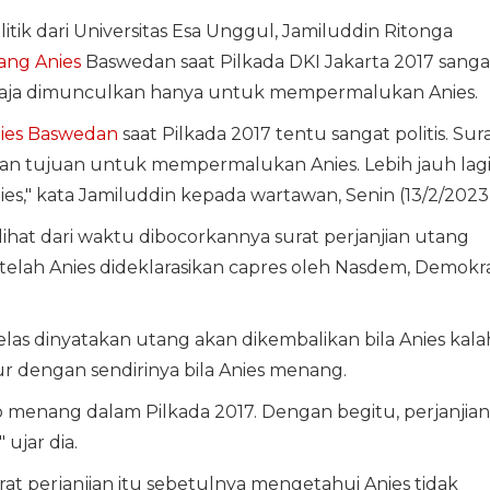
tik dari Universitas Esa Unggul, Jamiluddin Ritonga
tang
Anies
Baswedan saat Pilkada DKI Jakarta 2017 sanga
sengaja dimunculkan hanya untuk mempermalukan Anies.
ies Baswedan
saat Pilkada 2017 tentu sangat politis. Sur
gan tujuan untuk mempermalukan Anies. Lebih jauh lag
es," kata Jamiluddin kepada wartawan, Senin (13/2/2023)
lihat dari waktu dibocorkannya surat perjanjian utang
etelah Anies dideklarasikan capres oleh Nasdem, Demokr
 jelas dinyatakan utang akan dikembalikan bila Anies kala
ur dengan sendirinya bila Anies menang.
 menang dalam Pilkada 2017. Dengan begitu, perjanjian
ujar dia.
at perjanjian itu sebetulnya mengetahui Anies tidak