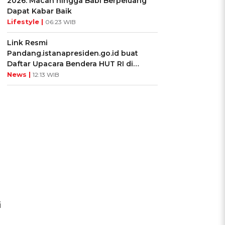
2026: Macan hingga Babi Berpeluang
Dapat Kabar Baik
Lifestyle |
06:23 WIB
Link Resmi
Pandang.istanapresiden.go.id buat
Daftar Upacara Bendera HUT RI di
Istana Negara
News |
12:13 WIB
i