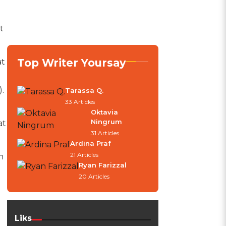
t
Top Writer Yoursay
at
i
.
Tarassa Q.
33 Articles
Oktavia
Ningrum
at
31 Articles
Ardina Praf
21 Articles
h
Ryan Farizzal
20 Articles
Liks