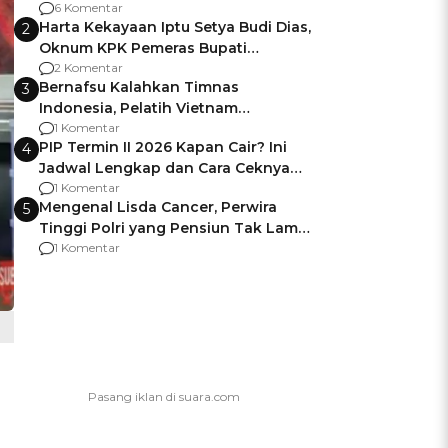
Gagalnya Negara Jamin Keamanan
6 Komentar
Harta Kekayaan Iptu Setya Budi Dias,
2
Oknum KPK Pemeras Bupati
Pemalang
2 Komentar
Bernafsu Kalahkan Timnas
3
Indonesia, Pelatih Vietnam
Berencana Pakai Jimat di Pakansari
1 Komentar
PIP Termin II 2026 Kapan Cair? Ini
4
Jadwal Lengkap dan Cara Ceknya
agar Dana Tidak Hangus!
1 Komentar
Mengenal Lisda Cancer, Perwira
5
Tinggi Polri yang Pensiun Tak Lama
Usai Jadi Brigjen
1 Komentar