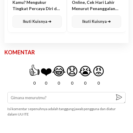
Kamu? Mengukur
Online, Cek Hari Lahir
Tingkat Percaya Diri dan
Menurut Penanggalan
Karisma
Jawa
Ikuti Kuisnya ➔
Ikuti Kuisnya ➔
KOMENTAR
👍
❤️
😂
😧
😭
😡
0
0
0
0
0
0
Isi komentar sepenuhnya adalah tanggung jawab pengguna dan diatur
dalam UU ITE