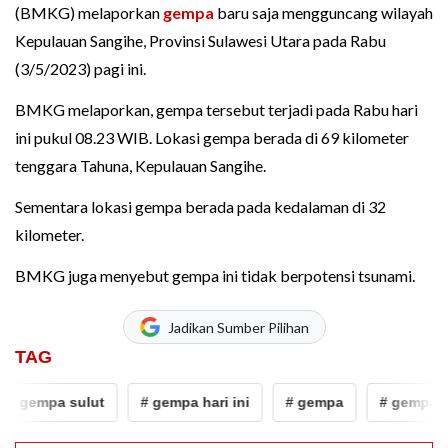
(BMKG) melaporkan
gempa
baru saja mengguncang wilayah
Kepulauan Sangihe, Provinsi Sulawesi Utara pada Rabu
(3/5/2023) pagi ini.
BMKG melaporkan, gempa tersebut terjadi pada Rabu hari
ini pukul 08.23 WIB. Lokasi gempa berada di 69 kilometer
tenggara Tahuna, Kepulauan Sangihe.
Sementara lokasi gempa berada pada kedalaman di 32
kilometer.
BMKG juga menyebut gempa ini tidak berpotensi tsunami.
Jadikan Sumber Pilihan
TAG
 gempa sulut
# gempa hari ini
# gempa
# gempa sa