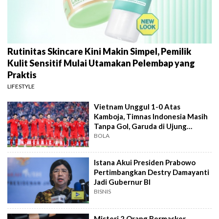
Rutinitas Skincare Kini Makin Simpel, Pemilik
Kulit Sensitif Mulai Utamakan Pelembap yang
Praktis
LIFESTYLE
Vietnam Unggul 1-0 Atas
Kamboja, Timnas Indonesia Masih
Tanpa Gol, Garuda di Ujung
Tanduk
BOLA
Istana Akui Presiden Prabowo
Pertimbangkan Destry Damayanti
Jadi Gubernur BI
BISNIS
Misteri 2 Orang Bermasker