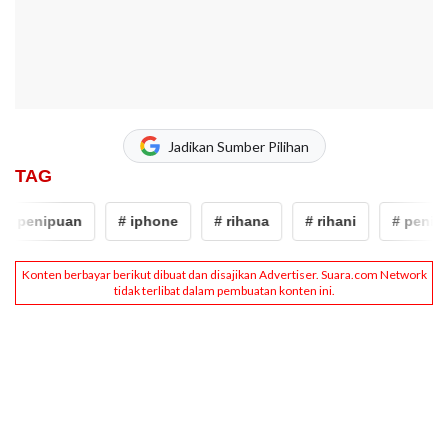
Jadikan Sumber Pilihan
TAG
# penipuan
# iphone
# rihana
# rihani
# penipu