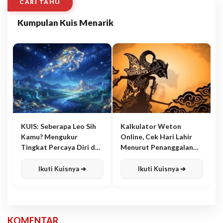
CARI TAHU
Kumpulan Kuis Menarik
KUIS: Seberapa Leo Sih
Kalkulator Weton
Kamu? Mengukur
Online, Cek Hari Lahir
Tingkat Percaya Diri dan
Menurut Penanggalan
Karisma
Jawa
Ikuti Kuisnya ➔
Ikuti Kuisnya ➔
KOMENTAR