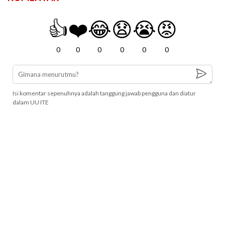
👍
❤️
😂
😧
😭
😡
0
0
0
0
0
0
Isi komentar sepenuhnya adalah tanggung jawab pengguna dan diatur
dalam UU ITE