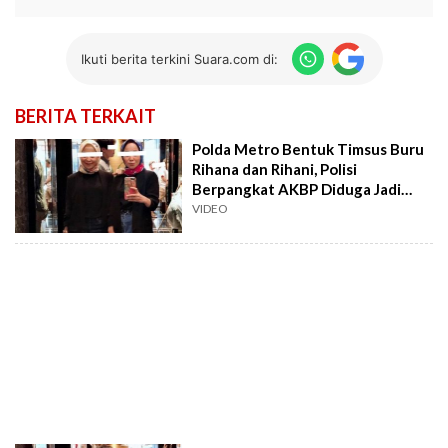
Ikuti berita terkini Suara.com di:
BERITA TERKAIT
Polda Metro Bentuk Timsus Buru
Rihana dan Rihani, Polisi
Berpangkat AKBP Diduga Jadi
Bekingan
VIDEO