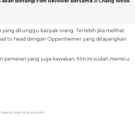
on akan Bintangi Film Revolver Bersama Ji Chang Wook
m yang ditunggu banyak orang. Terlebih jika melihat
 head to head dengan Oppenheimer yang ditayangkan
 pemeran yang juga kawakan, film ini sudah memicu