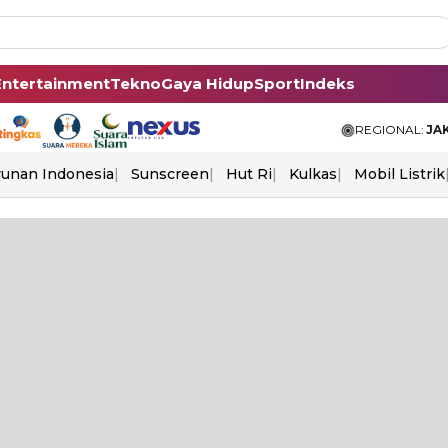
Entertainment
Tekno
Gaya Hidup
Sport
Indeks
REGIONAL:
JA
unan Indonesia
Sunscreen
Hut Ri
Kulkas
Mobil Listrik