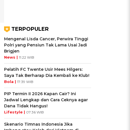
TERPOPULER
Mengenal Lisda Cancer, Perwira Tinggi
Polri yang Pensiun Tak Lama Usai Jadi
Brigjen
News |
11:22 WIB
Pelatih FC Twente Usir Mees Hilgers:
Saya Tak Berharap Dia Kembali ke Klub!
Bola |
17:39 WIB
PIP Termin II 2026 Kapan Cair? Ini
Jadwal Lengkap dan Cara Ceknya agar
Dana Tidak Hangus!
Lifestyle |
07:36 WIB
Skenario Timnas Indonesia Jika