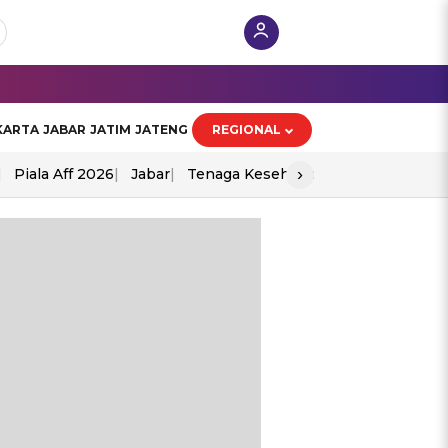
KARTA
JABAR
JATIM
JATENG
REGIONAL
›
Piala Aff 2026
Jabar
Tenaga Kesehatan
Ppad