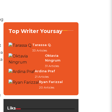
ng
Top Writer Yoursay
Tarassa Q.
t
33 Articles
ea
Oktavia
ka
Ningrum
31 Articles
Ardina Praf
21 Articles
Ryan Farizzal
20 Articles
g
Liks