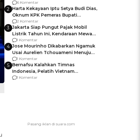
Gagalnya Negara Jamin Keamanan
6 Komentar
Harta Kekayaan Iptu Setya Budi Dias,
2
Oknum KPK Pemeras Bupati
Pemalang
2 Komentar
Jakarta Siap Pungut Pajak Mobil
3
Listrik Tahun Ini, Kendaraan Mewah
Kena hingga 75% PKB
1 Komentar
Jose Mourinho Dikabarkan Ngamuk
4
Usai Aurelien Tchouameni Menuju
Manchester United
1 Komentar
Bernafsu Kalahkan Timnas
5
Indonesia, Pelatih Vietnam
Berencana Pakai Jimat di Pakansari
1 Komentar
u