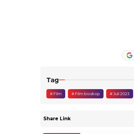
Tag
# Film
# Film bioskop
# Juli 2023
Share Link