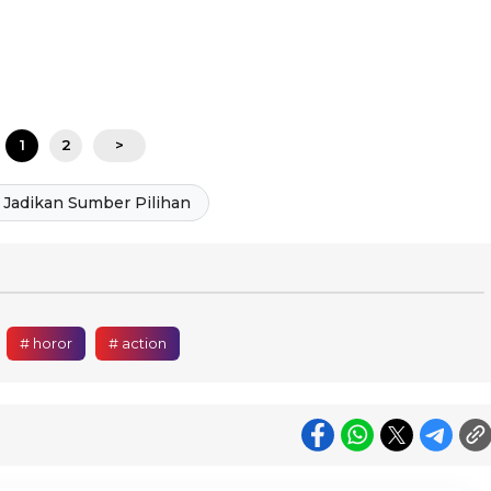
1
2
>
Jadikan Sumber Pilihan
# horor
# action