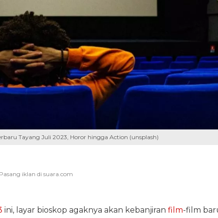
Terbaru Tayang Juli 2023, Horor hingga Action (unsplash)
3
ini, layar bioskop agaknya akan kebanjiran
film
-film bar