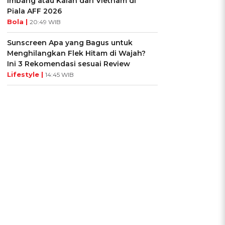
Imbang atau Kalah dari Vietnam di
Piala AFF 2026
Bola |
20:49 WIB
Sunscreen Apa yang Bagus untuk
Menghilangkan Flek Hitam di Wajah?
Ini 3 Rekomendasi sesuai Review
Lifestyle |
14:45 WIB