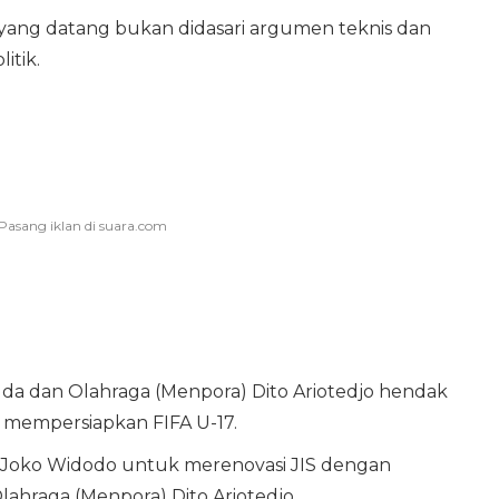
 yang datang bukan didasari argumen teknis dan
itik.
uda dan Olahraga (Menpora) Dito Ariotedjo hendak
 mempersiapkan FIFA U-17.
 Joko Widodo untuk merenovasi JIS dengan
raga (Menpora) Dito Ariotedjo.