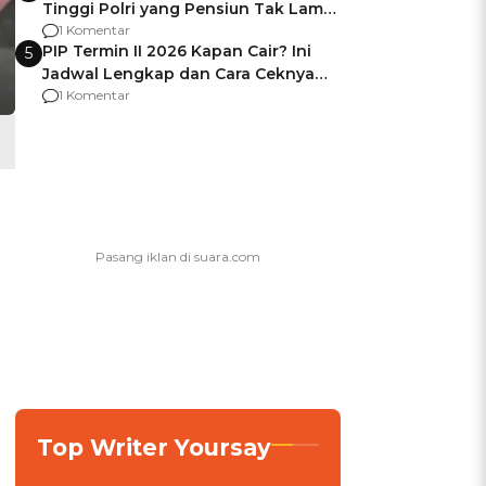
Tinggi Polri yang Pensiun Tak Lama
Usai Jadi Brigjen
1 Komentar
PIP Termin II 2026 Kapan Cair? Ini
5
Jadwal Lengkap dan Cara Ceknya
agar Dana Tidak Hangus!
1 Komentar
Top Writer Yoursay