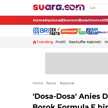
Home
Nasional
Ekonomi
Bola
Otomotif
Trending
Profil
Reshuffle Kabinet
H
Home
News
Nasional
'Dosa-Dosa' Anies Di
Borok Formula E hi