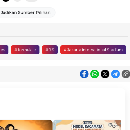
Jadikan Sumber Pilihan
res
# formula e
# JIS
# Jakarta International Stadium