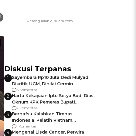
Diskusi Terpanas
Sayembara Rp10 Juta Dedi Mulyadi
1
Dikritik UGM, Dinilai Cermin
Gagalnya Negara Jamin Keamanan
6 Komentar
Harta Kekayaan Iptu Setya Budi Dias,
2
Oknum KPK Pemeras Bupati
Pemalang
2 Komentar
Bernafsu Kalahkan Timnas
3
Indonesia, Pelatih Vietnam
Berencana Pakai Jimat di Pakansari
1 Komentar
Mengenal Lisda Cancer, Perwira
4