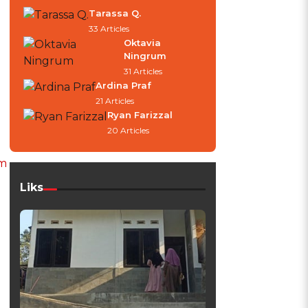
Tarassa Q.
33 Articles
Oktavia
Ningrum
31 Articles
Ardina Praf
21 Articles
Ryan Farizzal
20 Articles
um
Liks