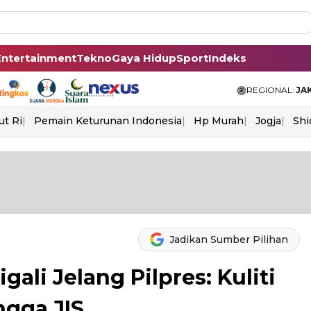
Entertainment
Tekno
Gaya Hidup
Sport
Indeks
REGIONAL:
JA
ut Ri
Pemain Keturunan Indonesia
Hp Murah
Jogja
Shi
Jadikan Sumber Pilihan
gali Jelang Pilpres: Kuliti
ngga JIS