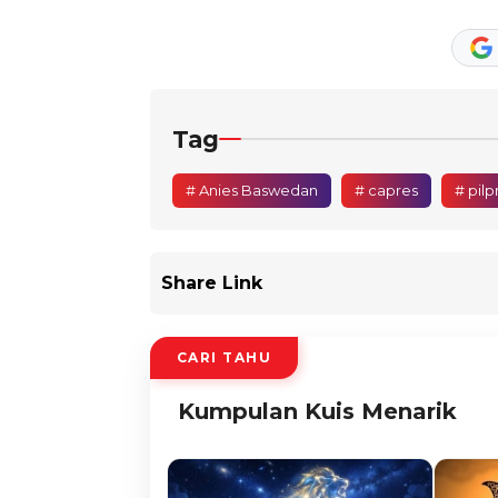
Tag
# Anies Baswedan
# capres
# pilp
Share Link
CARI TAHU
Kumpulan Kuis Menarik