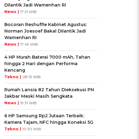
Dilantik Jadi Wamenhan RI
News |
17:21 WIB
Bocoran Reshuffle Kabinet Agustus:
Norman Joesoef Bakal Dilantik Jadi
Wamenhan RI
News |
17:49 WIB
4 HP Murah Baterai 7000 mAh, Tahan
hingga 2 Hari dengan Performa
Kencang
Tekno |
08:13 WIB
Rumah Lansia 82 Tahun Dieksekusi PN
Jakbar Meski Masih Sengketa
News |
19:31 WIB
6 HP Samsung Rp2 Jutaan Terbaik:
Kamera Tajam, NFC hingga Koneksi 5G
Tekno |
10:30 WIB