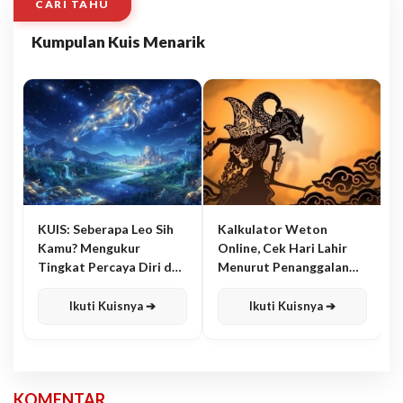
CARI TAHU
Kumpulan Kuis Menarik
KUIS: Seberapa Leo Sih
Kalkulator Weton
Kamu? Mengukur
Online, Cek Hari Lahir
Tingkat Percaya Diri dan
Menurut Penanggalan
Karisma
Jawa
Ikuti Kuisnya ➔
Ikuti Kuisnya ➔
KOMENTAR