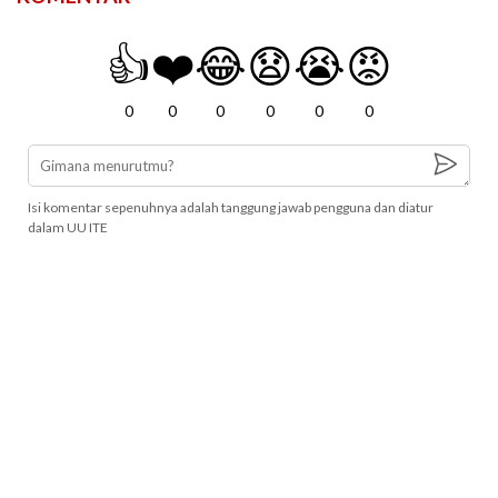
👍
❤️
😂
😧
😭
😡
0
0
0
0
0
0
Isi komentar sepenuhnya adalah tanggung jawab pengguna dan diatur
dalam UU ITE