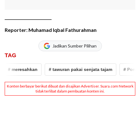
_________________________
Reporter: Muhamad Iqbal Fathurahman
Jadikan Sumber Pilihan
TAG
# meresahkan
# tawuran pakai senjata tajam
# Pondok 