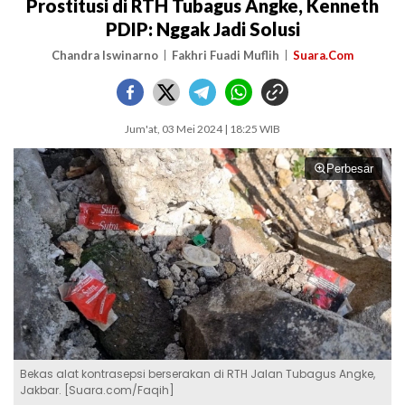
Prostitusi di RTH Tubagus Angke, Kenneth
PDIP: Nggak Jadi Solusi
Chandra Iswinarno
Fakhri Fuadi Muflih
Suara.Com
Jum'at, 03 Mei 2024 | 18:25 WIB
Perbesar
Bekas alat kontrasepsi berserakan di RTH Jalan Tubagus Angke,
Jakbar. [Suara.com/Faqih]