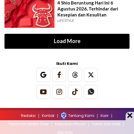
4 Shio Beruntung Hari Ini 6
Agustus 2026, Terhindar dari
Kesepian dan Kesulitan
LIFESTYLE
Load More
Ikuti Kami
Redaksi
Kontak
Tentang Kami
Karir
Pedoman Media Siber
Kebijakan Privasi
Saran Dan Kritik
Site Map