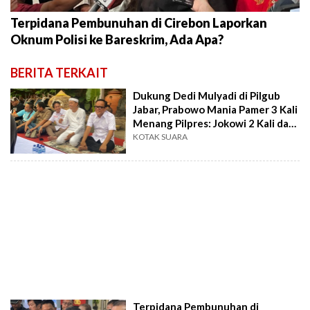
Terpidana Pembunuhan di Cirebon Laporkan
Oknum Polisi ke Bareskrim, Ada Apa?
BERITA TERKAIT
Dukung Dedi Mulyadi di Pilgub
Jabar, Prabowo Mania Pamer 3 Kali
Menang Pilpres: Jokowi 2 Kali dan
Prabowo Sekali
KOTAK SUARA
Terpidana Pembunuhan di