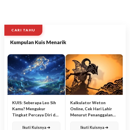
CARI TAHU
Kumpulan Kuis Menarik
KUIS: Seberapa Leo Sih
Kalkulator Weton
Kamu? Mengukur
Online, Cek Hari Lahir
Tingkat Percaya Diri dan
Menurut Penanggalan
Karisma
Jawa
Ikuti Kuisnya ➔
Ikuti Kuisnya ➔