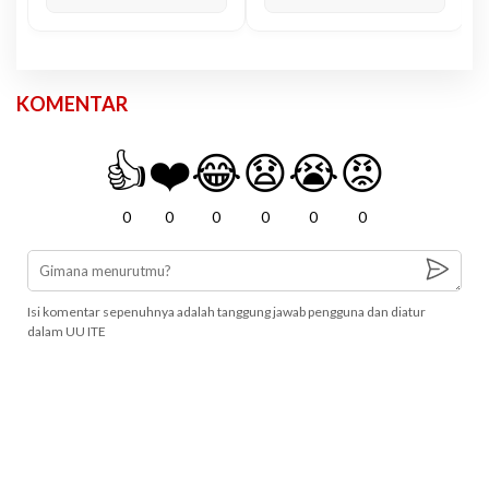
KOMENTAR
👍
❤️
😂
😧
😭
😡
0
0
0
0
0
0
Isi komentar sepenuhnya adalah tanggung jawab pengguna dan diatur
dalam UU ITE