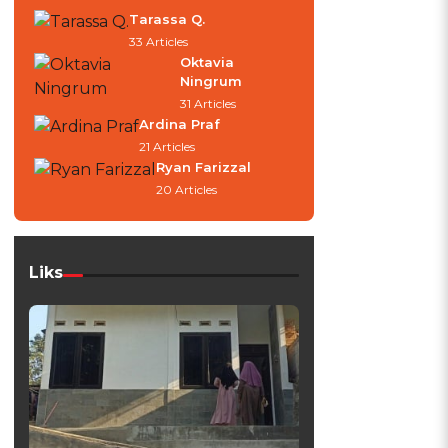
Tarassa Q.
33 Articles
Oktavia
Ningrum
31 Articles
Ardina Praf
21 Articles
Ryan Farizzal
20 Articles
Liks