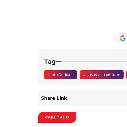
Tag
# Iptu Rudiana
# kasus vina cirebon
Share Link
CARI TAHU