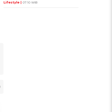
Lifestyle |
07:10 WIB