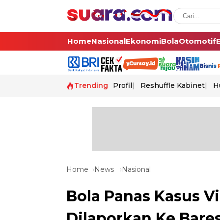
Home
Nasional
Ekonomi
Bola
Otomotif
Trending
Profil
Reshuffle Kabinet
H
Home
News
Nasional
Bola Panas Kasus Vi
Dilaporkan Ke Bares