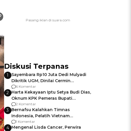
Diskusi Terpanas
Sayembara Rp10 Juta Dedi Mulyadi
1
Dikritik UGM, Dinilai Cermin
Gagalnya Negara Jamin Keamanan
6 Komentar
Harta Kekayaan Iptu Setya Budi Dias,
2
Oknum KPK Pemeras Bupati
Pemalang
2 Komentar
Bernafsu Kalahkan Timnas
3
Indonesia, Pelatih Vietnam
Berencana Pakai Jimat di Pakansari
1 Komentar
Mengenal Lisda Cancer, Perwira
4