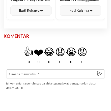
Karisma
Jawa
Ikuti Kuisnya ➔
Ikuti Kuisnya ➔
KOMENTAR
👍
❤️
😂
😧
😭
😡
0
0
0
0
0
0
Isi komentar sepenuhnya adalah tanggung jawab pengguna dan diatur
dalam UU ITE