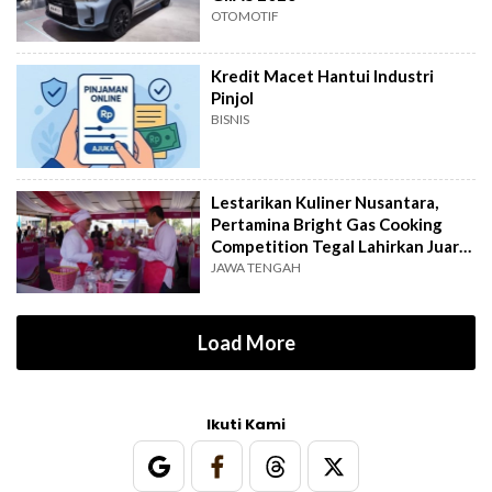
OTOMOTIF
Kredit Macet Hantui Industri
Pinjol
BISNIS
Lestarikan Kuliner Nusantara,
Pertamina Bright Gas Cooking
Competition Tegal Lahirkan Juara
Baru
JAWA TENGAH
Load More
Ikuti Kami