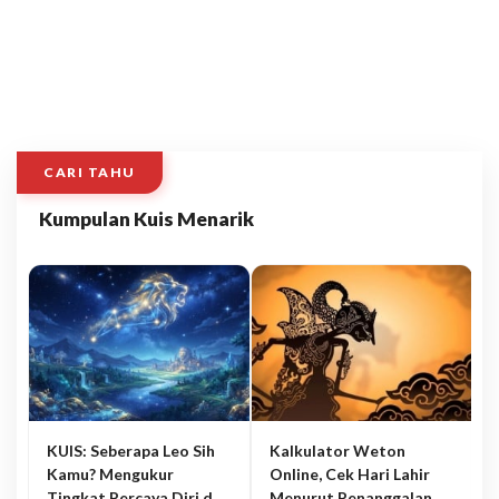
CARI TAHU
Kumpulan Kuis Menarik
KUIS: Seberapa Leo Sih
Kalkulator Weton
Kamu? Mengukur
Online, Cek Hari Lahir
Tingkat Percaya Diri dan
Menurut Penanggalan