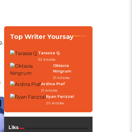
Top Writer Yoursay
g,
Tarassa Q.
33 Articles
Oktavia
Ningrum
31 Articles
,
Ardina Praf
21 Articles
Ryan Farizzal
20 Articles
Liks