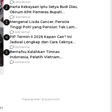
Gagalnya Negara Jamin Keamanan
6 Komentar
Harta Kekayaan Iptu Setya Budi Dias,
2
Oknum KPK Pemeras Bupati
Pemalang
2 Komentar
Mengenal Lisda Cancer, Perwira
3
Tinggi Polri yang Pensiun Tak Lama
Usai Jadi Brigjen
1 Komentar
PIP Termin II 2026 Kapan Cair? Ini
4
Jadwal Lengkap dan Cara Ceknya
agar Dana Tidak Hangus!
1 Komentar
Bernafsu Kalahkan Timnas
5
Indonesia, Pelatih Vietnam
Berencana Pakai Jimat di Pakansari
1 Komentar
un