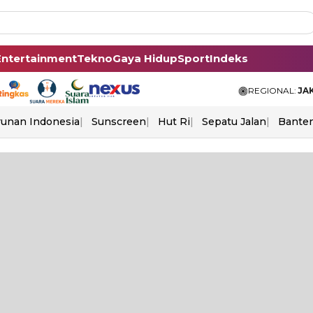
Entertainment
Tekno
Gaya Hidup
Sport
Indeks
REGIONAL:
JA
unan Indonesia
Sunscreen
Hut Ri
Sepatu Jalan
Bante