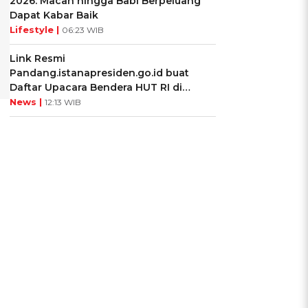
2026: Macan hingga Babi Berpeluang
Dapat Kabar Baik
Lifestyle |
06:23 WIB
Link Resmi
Pandang.istanapresiden.go.id buat
Daftar Upacara Bendera HUT RI di
Istana Negara
News |
12:13 WIB