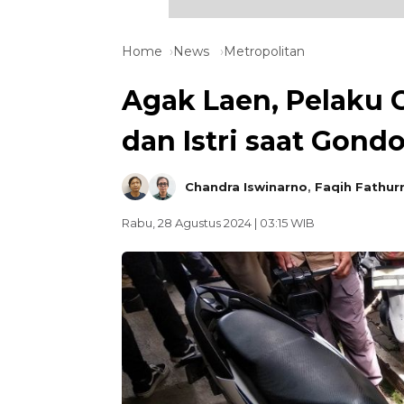
Home
News
Metropolitan
Agak Laen, Pelaku 
dan Istri saat Gond
Chandra Iswinarno
,
Faqih Fathur
Rabu, 28 Agustus 2024 | 03:15 WIB