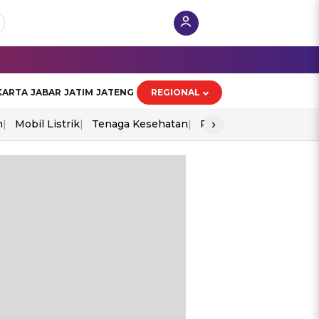
KARTA
JABAR
JATIM
JATENG
REGIONAL
›
n
Mobil Listrik
Tenaga Kesehatan
Perang As-Iran
Ekon