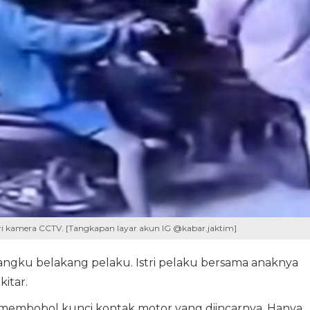
i kamera CCTV. [Tangkapan layar akun IG @kabar.jaktim]
bangku belakang pelaku. Istri pelaku bersama anaknya
kitar.
 membobol kunci kontak motor yang diincarnya. Hanya