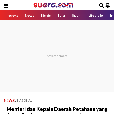
Indeks
News
Bisnis
Bola
Sport
Lifestyle
En
NEWS
/
NASIONAL
Menteri dan Kepala Daerah Petahana yang