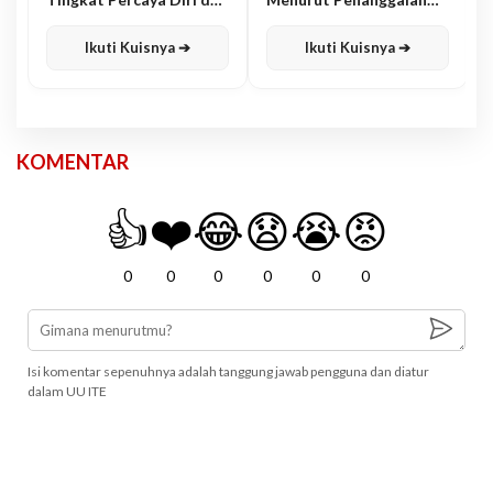
Karisma
Jawa
Ikuti Kuisnya ➔
Ikuti Kuisnya ➔
KOMENTAR
👍
❤️
😂
😧
😭
😡
0
0
0
0
0
0
Isi komentar sepenuhnya adalah tanggung jawab pengguna dan diatur
dalam UU ITE