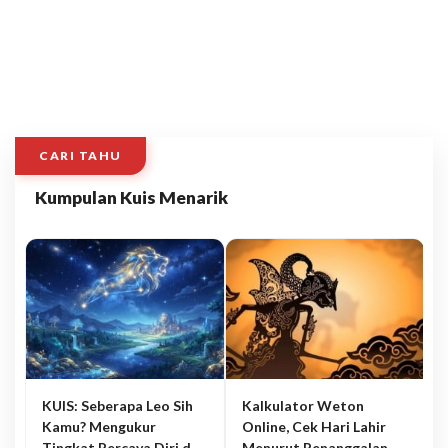
CARI TAHU
Kumpulan Kuis Menarik
KUIS: Seberapa Leo Sih
Kalkulator Weton
Kamu? Mengukur
Online, Cek Hari Lahir
Tingkat Percaya Diri dan
Menurut Penanggalan