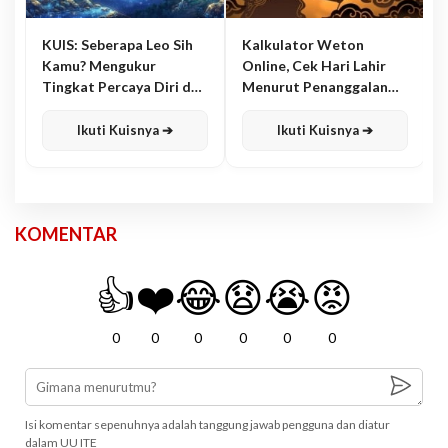
KUIS: Seberapa Leo Sih
Kalkulator Weton
Kamu? Mengukur
Online, Cek Hari Lahir
Tingkat Percaya Diri dan
Menurut Penanggalan
Karisma
Jawa
Ikuti Kuisnya ➔
Ikuti Kuisnya ➔
KOMENTAR
👍
❤️
😂
😧
😭
😡
0
0
0
0
0
0
Isi komentar sepenuhnya adalah tanggung jawab pengguna dan diatur
dalam UU ITE