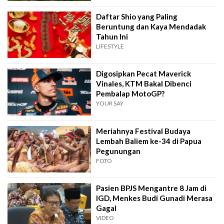
Daftar Shio yang Paling
Beruntung dan Kaya Mendadak
Tahun Ini
LIFESTYLE
Digosipkan Pecat Maverick
Vinales, KTM Bakal Dibenci
Pembalap MotoGP?
YOUR SAY
Meriahnya Festival Budaya
Lembah Baliem ke-34 di Papua
Pegunungan
FOTO
Pasien BPJS Mengantre 8 Jam di
IGD, Menkes Budi Gunadi Merasa
Gagal
VIDEO