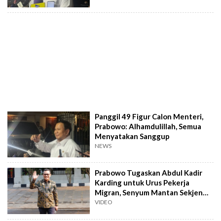
Panggil 49 Figur Calon Menteri,
Prabowo: Alhamdulillah, Semua
Menyatakan Sanggup
NEWS
Prabowo Tugaskan Abdul Kadir
Karding untuk Urus Pekerja
Migran, Senyum Mantan Sekjen
PKB Jadi Sorotan!
VIDEO