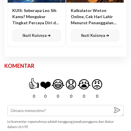
KUIS: Seberapa Leo Sih
Kalkulator Weton
Kamu? Mengukur
Online, Cek Hari Lahir
Tingkat Percaya Diri dan
Menurut Penanggalan
Karisma
Jawa
Ikuti Kuisnya ➔
Ikuti Kuisnya ➔
KOMENTAR
👍
❤️
😂
😧
😭
😡
0
0
0
0
0
0
Isi komentar sepenuhnya adalah tanggung jawab pengguna dan diatur
dalam UU ITE