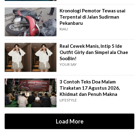
Kronologi Pemotor Tewas usai
Terpental di Jalan Sudirman
Pekanbaru
RIAU
Real Cewek Manis, Intip 5 Ide
Outfit Girly dan Simpel ala Chae
SooBin!
YOUR SAY
3 Contoh Teks Doa Malam
Tirakatan 17 Agustus 2026,
Khidmat dan Penuh Makna
LIFESTYLE
Load More