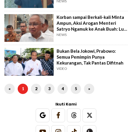
NEWS
Korban sampai Berkali-kali Minta
Ampun, Aksi Arogan Menteri
Satryo Ngamuk ke Anak Buah: Lu
Sengaja Bikin Rumah Mati Air?
NEWS
Bukan Bela Jokowi, Prabowo:
Semua Pemimpin Punya
Kekurangan, Tak Pantas Difitnah
VIDEO
«
1
2
3
4
5
»
Ikuti Kami