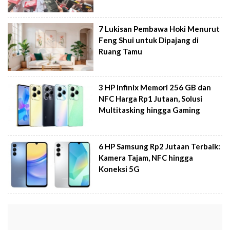
7 Lukisan Pembawa Hoki Menurut
Feng Shui untuk Dipajang di
Ruang Tamu
3 HP Infinix Memori 256 GB dan
NFC Harga Rp1 Jutaan, Solusi
Multitasking hingga Gaming
6 HP Samsung Rp2 Jutaan Terbaik:
Kamera Tajam, NFC hingga
Koneksi 5G