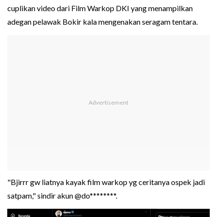
cuplikan video dari Film Warkop DKI yang menampilkan
adegan pelawak Bokir kala mengenakan seragam tentara.
"Bjirrr gw liatnya kayak film warkop yg ceritanya ospek jadi
satpam," sindir akun @do********.