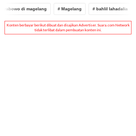
abowo di magelang
# Magelang
# bahlil lahadalia
# 