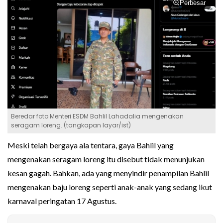
Perbesar
Beredar foto Menteri ESDM Bahlil Lahadalia mengenakan
seragam loreng. (tangkapan layar/ist)
Meski telah bergaya ala tentara, gaya Bahlil yang
mengenakan seragam loreng itu disebut tidak menunjukan
kesan gagah. Bahkan, ada yang menyindir penampilan Bahlil
mengenakan baju loreng seperti anak-anak yang sedang ikut
karnaval peringatan 17 Agustus.