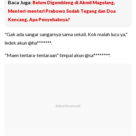
Baca Juga:
Belum Digembleng di Akmil Magelang,
Menteri-menteri Prabowo Sudah Tegang dan Doa
Kencang, Apa Penyebabnya?
"Gak ada sangar sangarnya sama sekali. Kok malah lucu ya,"
ledek akun @ha*******.
"Maen tentara-tentaraan" timpal akun @sa********.