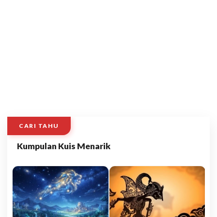
CARI TAHU
Kumpulan Kuis Menarik