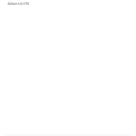
dalam UU ITE