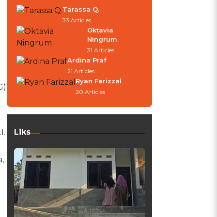
Tarassa Q.
33 Articles
Oktavia
Ningrum
31 Articles
Ardina Praf
21 Articles
Ryan Farizzal
G)
20 Articles
Liks
I.
,