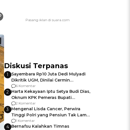
Diskusi Terpanas
Sayembara Rp10 Juta Dedi Mulyadi
1
Dikritik UGM, Dinilai Cermin
Gagalnya Negara Jamin Keamanan
6 Komentar
Harta Kekayaan Iptu Setya Budi Dias,
2
Oknum KPK Pemeras Bupati
Pemalang
2 Komentar
Mengenal Lisda Cancer, Perwira
3
Tinggi Polri yang Pensiun Tak Lama
Usai Jadi Brigjen
1 Komentar
Bernafsu Kalahkan Timnas
4