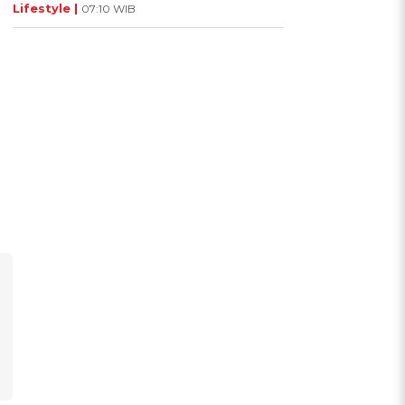
Lifestyle |
07:10 WIB