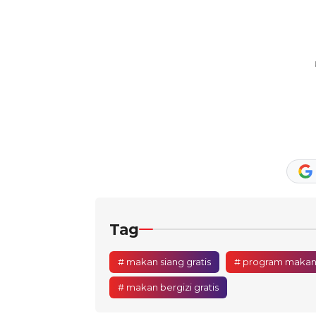
Tag
# makan siang gratis
# program makan 
# makan bergizi gratis