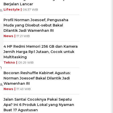
Berjalan Lancar
Lifestyle |
06:37 WIB
an
Profil Norman Joesoef, Pengusaha
Muda yang Disebut-sebut Bakal
Dilantik Jadi Wamenhan RI
News |
17:21 WIB
4 HP Redmi Memori 256 GB dan Kamera
Jernih Harga Rp1 Jutaan, Cocok untuk
Multitasking
Tekno |
09:29 WIB
n
Bocoran Reshuffle Kabinet Agustus:
Norman Joesoef Bakal Dilantik Jadi
Wamenhan RI
a,
News |
17:49 WIB
Jalan Santai Cocoknya Pakai Sepatu
Apa? Ini 6 Produk Lokal yang Nyaman
Buat 17 Agustusan