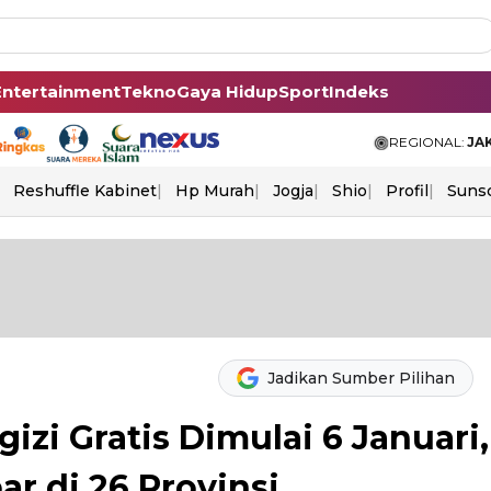
Entertainment
Tekno
Gaya Hidup
Sport
Indeks
REGIONAL:
JA
Reshuffle Kabinet
Hp Murah
Jogja
Shio
Profil
Suns
Jadikan Sumber Pilihan
zi Gratis Dimulai 6 Januari,
ar di 26 Provinsi