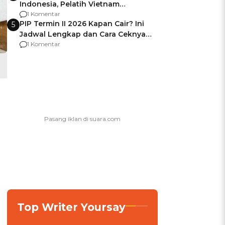
Indonesia, Pelatih Vietnam
Berencana Pakai Jimat di Pakansari
1 Komentar
PIP Termin II 2026 Kapan Cair? Ini
5
Jadwal Lengkap dan Cara Ceknya
agar Dana Tidak Hangus!
1 Komentar
Top Writer Yoursay