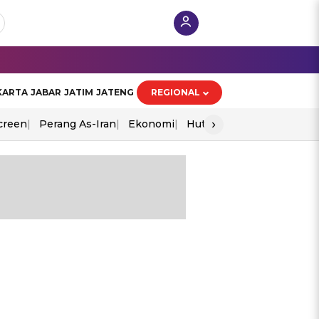
KARTA
JABAR
JATIM
JATENG
REGIONAL
›
creen
Perang As-Iran
Ekonomi
Hut Ri