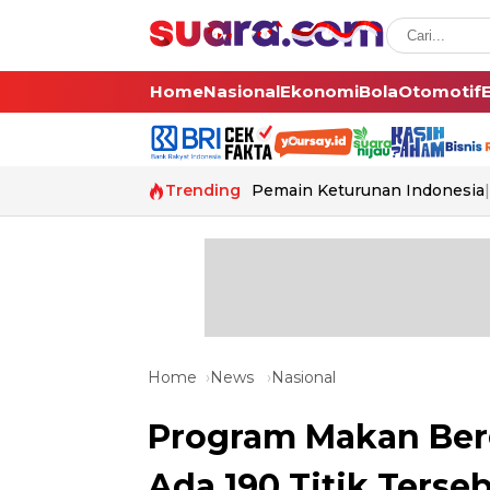
Home
Nasional
Ekonomi
Bola
Otomotif
Trending
Pemain Keturunan Indonesia
Home
News
Nasional
Program Makan Bergi
Ada 190 Titik Terseb