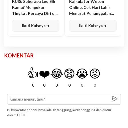
KUIS: Seberapa Leo Sih
Kalkulator Weton
Kamu? Mengukur
Online, Cek Hari Lahir
Tingkat Percaya Diri dan
Menurut Penanggalan
Karisma
Jawa
Ikuti Kuisnya ➔
Ikuti Kuisnya ➔
KOMENTAR
👍
❤️
😂
😧
😭
😡
0
0
0
0
0
0
Isi komentar sepenuhnya adalah tanggung jawab pengguna dan diatur
dalam UU ITE