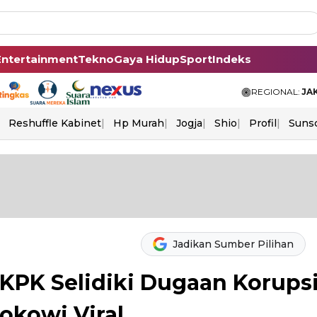
Entertainment
Tekno
Gaya Hidup
Sport
Indeks
REGIONAL:
JA
Reshuffle Kabinet
Hp Murah
Jogja
Shio
Profil
Suns
Jadikan Sumber Pilihan
 KPK Selidiki Dugaan Korups
Jokowi Viral