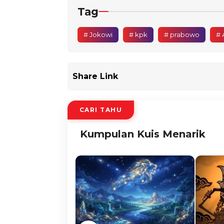
Tag
# Jokowi
# kpk
# prabowo
# 
Share Link
CARI TAHU
Kumpulan Kuis Menarik