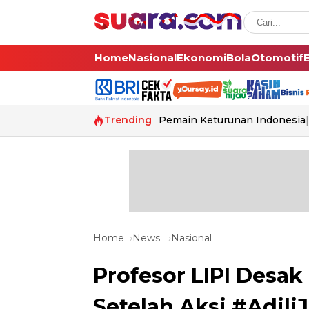
Home
Nasional
Ekonomi
Bola
Otomotif
Trending
Pemain Keturunan Indonesia
Home
News
Nasional
Profesor LIPI Desak
Setelah Aksi #Adili