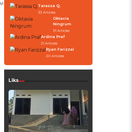
wi
Tarassa Q.
33 Articles
Oktavia
Ningrum
31 Articles
Ardina Praf
21 Articles
Ryan Farizzal
20 Articles
Liks