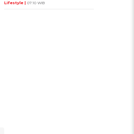
Lifestyle |
07:10 WIB