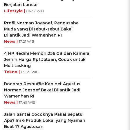
Berjalan Lancar
Lifestyle |
06:37 WIB
Profil Norman Joesoef, Pengusaha
Muda yang Disebut-sebut Bakal
Dilantik Jadi Wamenhan RI
News |
17:21 WIB
4 HP Redmi Memori 256 GB dan Kamera
Jernih Harga Rp1 Jutaan, Cocok untuk
Multitasking
Tekno |
09:29 WIB
Bocoran Reshuffle Kabinet Agustus:
Norman Joesoef Bakal Dilantik Jadi
Wamenhan RI
News |
17:49 WIB
Jalan Santai Cocoknya Pakai Sepatu
Apa? Ini 6 Produk Lokal yang Nyaman
Buat 17 Agustusan