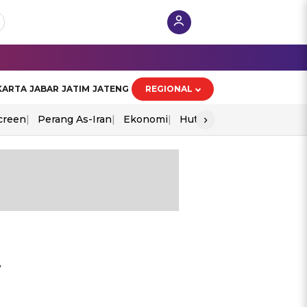
KARTA
JABAR
JATIM
JATENG
REGIONAL
›
creen
Perang As-Iran
Ekonomi
Hut Ri
i