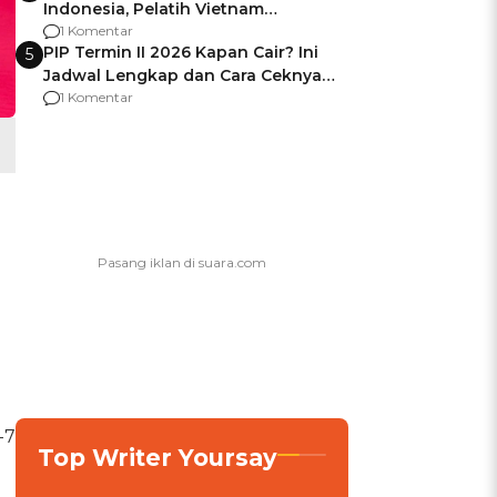
Indonesia, Pelatih Vietnam
Berencana Pakai Jimat di Pakansari
1 Komentar
PIP Termin II 2026 Kapan Cair? Ini
5
Jadwal Lengkap dan Cara Ceknya
agar Dana Tidak Hangus!
1 Komentar
.
-7
Top Writer Yoursay