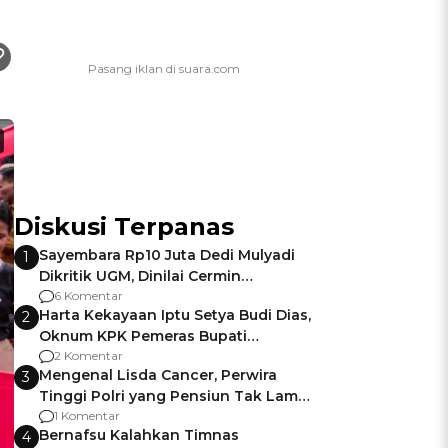
Diskusi Terpanas
Sayembara Rp10 Juta Dedi Mulyadi
1
Dikritik UGM, Dinilai Cermin
Gagalnya Negara Jamin Keamanan
6 Komentar
Harta Kekayaan Iptu Setya Budi Dias,
2
Oknum KPK Pemeras Bupati
Pemalang
2 Komentar
Mengenal Lisda Cancer, Perwira
3
Tinggi Polri yang Pensiun Tak Lama
Usai Jadi Brigjen
1 Komentar
Bernafsu Kalahkan Timnas
4