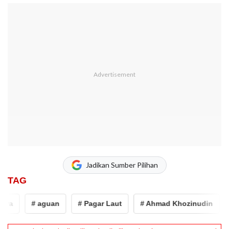
Jadikan Sumber Pilihan
TAG
a
# aguan
# Pagar Laut
# Ahmad Khozinudin
#