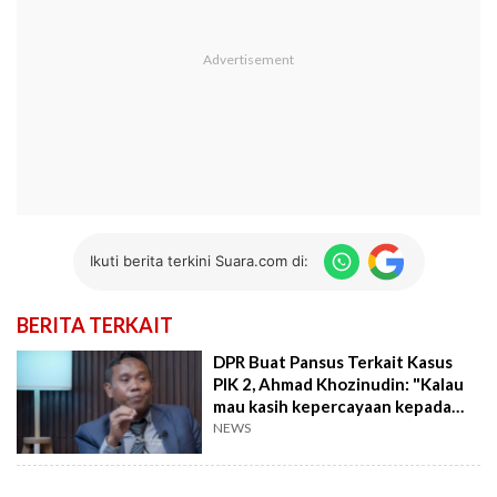
Ikuti berita terkini Suara.com di:
BERITA TERKAIT
DPR Buat Pansus Terkait Kasus
PIK 2, Ahmad Khozinudin: "Kalau
mau kasih kepercayaan kepada
publik, Batalkan PSN PIK 2"
NEWS