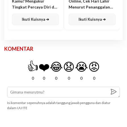
Kamu? Mengukur
Online, Cek Hari Lahir
Tingkat Percaya Diri dan
Menurut Penanggalan
Karisma
Jawa
Ikuti Kuisnya ➔
Ikuti Kuisnya ➔
KOMENTAR
👍
❤️
😂
😧
😭
😡
0
0
0
0
0
0
Isi komentar sepenuhnya adalah tanggung jawab pengguna dan diatur
dalam UU ITE