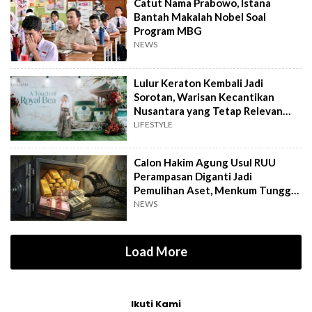
Catut Nama Prabowo, Istana
Bantah Makalah Nobel Soal
Program MBG
NEWS
Lulur Keraton Kembali Jadi
Sorotan, Warisan Kecantikan
Nusantara yang Tetap Relevan
hingga Kini
LIFESTYLE
Calon Hakim Agung Usul RUU
Perampasan Diganti Jadi
Pemulihan Aset, Menkum Tunggu
Langkah DPR
NEWS
Load More
Ikuti Kami