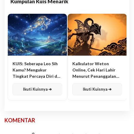
Kumpulan Kuis Menarik
KUIS: Seberapa Leo Sih
Kalkulator Weton
Kamu? Mengukur
Online, Cek Hari Lahir
Tingkat Percaya Diri dan
Menurut Penanggalan
Karisma
Jawa
Ikuti Kuisnya ➔
Ikuti Kuisnya ➔
KOMENTAR