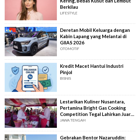
Kering, Bebas Kusut dan Lembut
Berkilau
LIFESTYLE
Deretan Mobil Keluarga dengan
Kabin Lapang yang Melantai di
GIIAS 2026
OTOMOTIF
Kredit Macet Hantui Industri
Pinjol
BISNIS
Lestarikan Kuliner Nusantara,
Pertamina Bright Gas Cooking
Competition Tegal Lahirkan Juara
Baru
JAWA TENGAH
Gebrakan Bentor Nazaruddin: