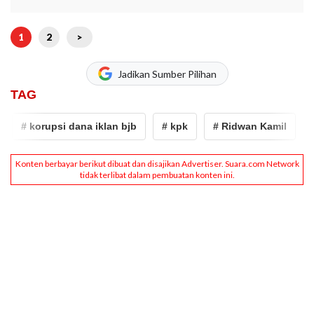
1
2
>
Jadikan Sumber Pilihan
TAG
# korupsi dana iklan bjb
# kpk
# Ridwan Kamil
# k