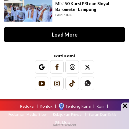
Misi 50 Kursi PRI dan Sinyal
Barometer Lampung
LAMPUNG
Load More
Ikuti Kami
Redaksi
Kontak
Tentang Kami
Karir
Pedoman Media Siber
Kebijakan Privasi
Saran Dan Kritik
Site Map