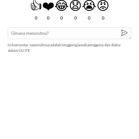
👍
❤️
😂
😧
😭
😡
0
0
0
0
0
0
Isi komentar sepenuhnya adalah tanggung jawab pengguna dan diatur
dalam UU ITE