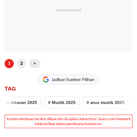
1
2
>
Jadikan Sumber Pilihan
TAG
 lebaran 2025
# Mudik 2025
# arus mudik 2025
# On