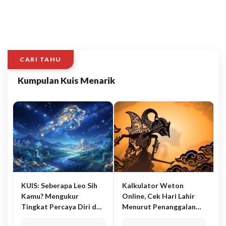
CARI TAHU
Kumpulan Kuis Menarik
KUIS: Seberapa Leo Sih
Kalkulator Weton
Kamu? Mengukur
Online, Cek Hari Lahir
Tingkat Percaya Diri dan
Menurut Penanggalan
Karisma
Jawa