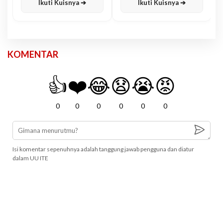
Ikuti Kuisnya ➔
Ikuti Kuisnya ➔
KOMENTAR
👍
❤️
😂
😧
😭
😡
0
0
0
0
0
0
Isi komentar sepenuhnya adalah tanggung jawab pengguna dan diatur
dalam UU ITE