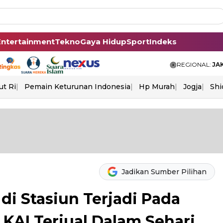
Entertainment
Tekno
Gaya Hidup
Sport
Indeks
REGIONAL:
JA
ut Ri
Pemain Keturunan Indonesia
Hp Murah
Jogja
Shi
Jadikan Sumber Pilihan
i Stasiun Terjadi Pada
 KAI Terjual Dalam Sehari