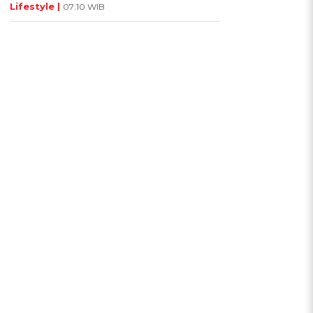
Lifestyle |
07:10 WIB