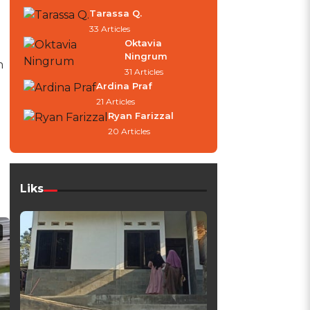
Tarassa Q.
33 Articles
Oktavia
Ningrum
n
31 Articles
Ardina Praf
21 Articles
Ryan Farizzal
20 Articles
Liks