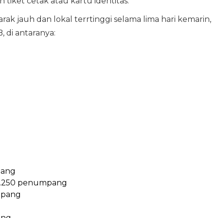
iket cetak atau kartu identitas.
rak jauh dan lokal terrtinggi selama lima hari kemarin,
 di antaranya:
pang
11.250 penumpang
mpang
ang