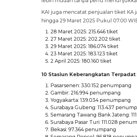
lebih mudah tanpa perlu menunjukkan t
KAI juga mencatat penjualan tiket KA ja
hingga 29 Maret 2025 Pukul 07.00 WIB,
28 Maret 2025: 215.646 tiket
27 Maret 2025: 202.202 tiket
29 Maret 2025: 186.074 tiket
23 Maret 2025: 183.123 tiket
2 April 2025: 180.160 tiket
10 Stasiun Keberangkatan Terpadat
:
Pasarsenen: 330.152 penumpang
Gambir: 216.994 penumpang
Yogyakarta: 139.034 penumpang
Surabaya Gubeng: 113.437 penum
Semarang Tawang Bank Jateng: 1
Surabaya Pasar Turi: 111.028 penu
Bekasi: 97.364 penumpang
Semarang Poncol: 96.818 penump