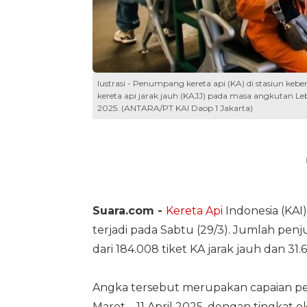
lustrasi - Penumpang kereta api (KA) di stasiun ke
kereta api jarak jauh (KAJJ) pada masa angkutan Le
2025. (ANTARA/PT KAI Daop 1 Jakarta)
Suara.com -
Kereta Api
Indonesia (KAI
terjadi pada Sabtu (29/3). Jumlah penjua
dari 184.008 tiket KA jarak jauh dan 31.
Angka tersebut merupakan capaian pen
Maret – 11 April 2025, dengan tingkat o