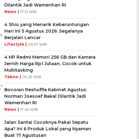
Dilantik Jadi Wamenhan RI
News |
17:21 WIB
4 Shio yang Menarik Keberuntungan
Hari Ini 5 Agustus 2026: Segalanya
n
Berjalan Lancar
Lifestyle |
06:37 WIB
4 HP Redmi Memori 256 GB dan Kamera
Jernih Harga Rp1 Jutaan, Cocok untuk
Multitasking
Tekno |
09:29 WIB
”
Bocoran Reshuffle Kabinet Agustus:
Norman Joesoef Bakal Dilantik Jadi
Wamenhan RI
News |
17:49 WIB
Jalan Santai Cocoknya Pakai Sepatu
Apa? Ini 6 Produk Lokal yang Nyaman
Buat 17 Agustusan