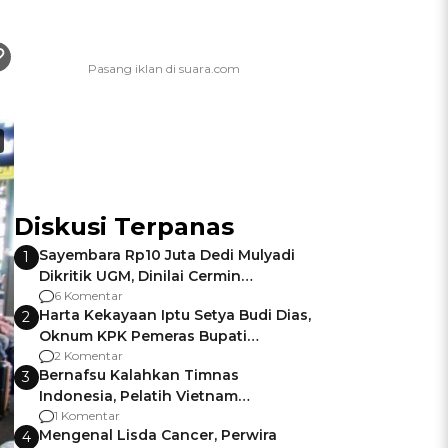
Diskusi Terpanas
Sayembara Rp10 Juta Dedi Mulyadi
1
Dikritik UGM, Dinilai Cermin
Gagalnya Negara Jamin Keamanan
6 Komentar
Harta Kekayaan Iptu Setya Budi Dias,
2
Oknum KPK Pemeras Bupati
Pemalang
2 Komentar
Bernafsu Kalahkan Timnas
3
Indonesia, Pelatih Vietnam
Berencana Pakai Jimat di Pakansari
1 Komentar
Mengenal Lisda Cancer, Perwira
4