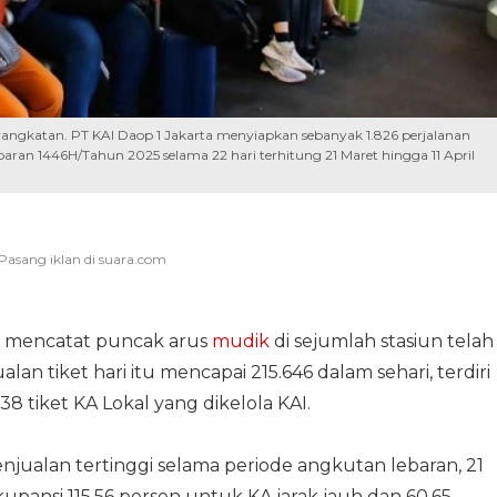
berangkatan. PT KAI Daop 1 Jakarta menyiapkan sebanyak 1.826 perjalanan
baran 1446H/Tahun 2025 selama 22 hari terhitung 21 Maret hingga 11 April
) mencatat puncak arus
mudik
di sejumlah stasiun telah
lan tiket hari itu mencapai 215.646 dalam sehari, terdiri
638 tiket KA Lokal yang dikelola KAI.
jualan tertinggi selama periode angkutan lebaran, 21
kupansi 115,56 persen untuk KA jarak jauh dan 60,65