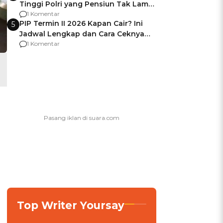
Tinggi Polri yang Pensiun Tak Lama
Usai Jadi Brigjen
1 Komentar
PIP Termin II 2026 Kapan Cair? Ini
5
Jadwal Lengkap dan Cara Ceknya
agar Dana Tidak Hangus!
1 Komentar
Top Writer Yoursay