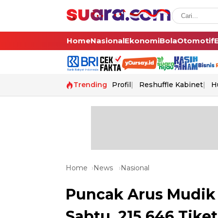
Home
Nasional
Ekonomi
Bola
Otomotif
Trending
Profil
Reshuffle Kabinet
H
Home
News
Nasional
Puncak Arus Mudik d
Sabtu, 215.646 Tiket