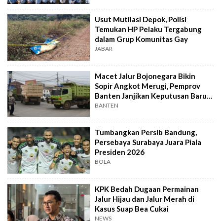
Usut Mutilasi Depok, Polisi
Temukan HP Pelaku Tergabung
dalam Grup Komunitas Gay
JABAR
Macet Jalur Bojonegara Bikin
Sopir Angkot Merugi, Pemprov
Banten Janjikan Keputusan Baru 4
Hari Lagi
BANTEN
Tumbangkan Persib Bandung,
Persebaya Surabaya Juara Piala
Presiden 2026
BOLA
KPK Bedah Dugaan Permainan
Jalur Hijau dan Jalur Merah di
Kasus Suap Bea Cukai
NEWS