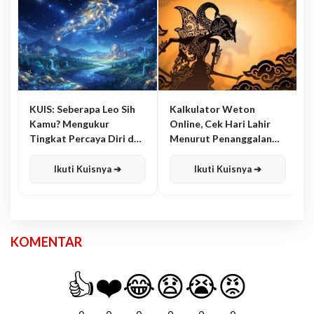
KUIS: Seberapa Leo Sih
Kalkulator Weton
Kamu? Mengukur
Online, Cek Hari Lahir
Tingkat Percaya Diri dan
Menurut Penanggalan
Karisma
Jawa
Ikuti Kuisnya ➔
Ikuti Kuisnya ➔
KOMENTAR
👍
❤️
😂
😧
😭
😡