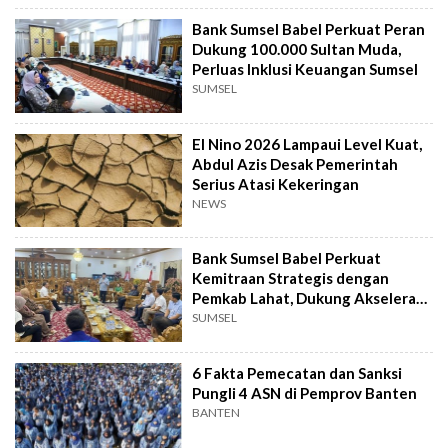
Bank Sumsel Babel Perkuat Peran
Dukung 100.000 Sultan Muda,
Perluas Inklusi Keuangan Sumsel
SUMSEL
El Nino 2026 Lampaui Level Kuat,
Abdul Azis Desak Pemerintah
Serius Atasi Kekeringan
NEWS
Bank Sumsel Babel Perkuat
Kemitraan Strategis dengan
Pemkab Lahat, Dukung Akselerasi
Ekonomi Daerah
SUMSEL
6 Fakta Pemecatan dan Sanksi
Pungli 4 ASN di Pemprov Banten
BANTEN