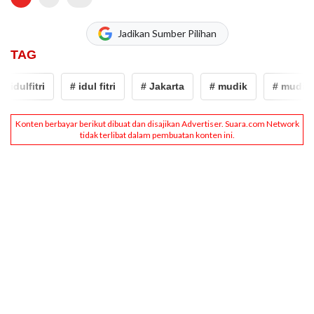
Jadikan Sumber Pilihan
TAG
idulfitri
# idul fitri
# Jakarta
# mudik
# mudik le