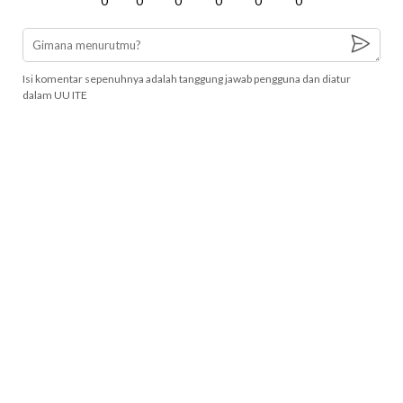
0
0
0
0
0
0
Isi komentar sepenuhnya adalah tanggung jawab pengguna dan diatur
dalam UU ITE