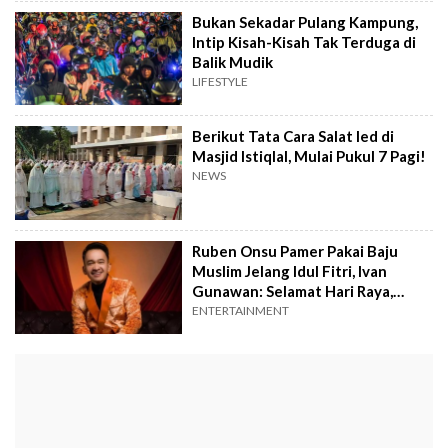
Bukan Sekadar Pulang Kampung,
Intip Kisah-Kisah Tak Terduga di
Balik Mudik
LIFESTYLE
Berikut Tata Cara Salat Ied di
Masjid Istiqlal, Mulai Pukul 7 Pagi!
NEWS
Ruben Onsu Pamer Pakai Baju
Muslim Jelang Idul Fitri, Ivan
Gunawan: Selamat Hari Raya,
Sahabatku
ENTERTAINMENT