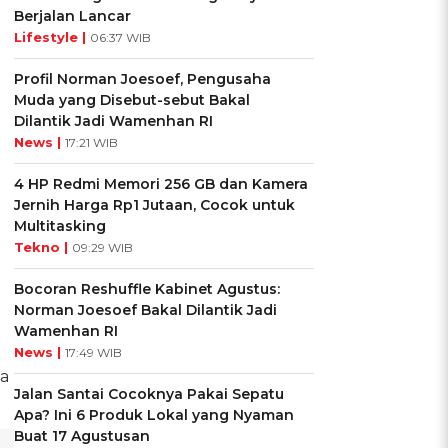
Berjalan Lancar
Lifestyle |
06:37 WIB
Profil Norman Joesoef, Pengusaha
Muda yang Disebut-sebut Bakal
Dilantik Jadi Wamenhan RI
News |
17:21 WIB
4 HP Redmi Memori 256 GB dan Kamera
Jernih Harga Rp1 Jutaan, Cocok untuk
Multitasking
Tekno |
09:29 WIB
Bocoran Reshuffle Kabinet Agustus:
Norman Joesoef Bakal Dilantik Jadi
Wamenhan RI
News |
17:49 WIB
ta
Jalan Santai Cocoknya Pakai Sepatu
Apa? Ini 6 Produk Lokal yang Nyaman
Buat 17 Agustusan