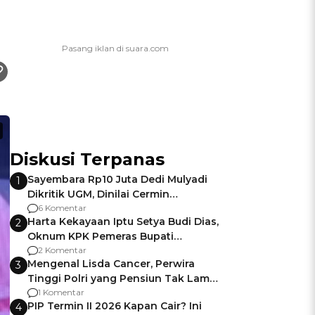
Diskusi Terpanas
Sayembara Rp10 Juta Dedi Mulyadi
1
Dikritik UGM, Dinilai Cermin
Gagalnya Negara Jamin Keamanan
6 Komentar
Harta Kekayaan Iptu Setya Budi Dias,
2
Oknum KPK Pemeras Bupati
Pemalang
2 Komentar
Mengenal Lisda Cancer, Perwira
3
Tinggi Polri yang Pensiun Tak Lama
Usai Jadi Brigjen
1 Komentar
PIP Termin II 2026 Kapan Cair? Ini
4