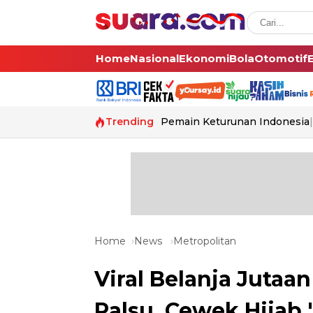
Home
Nasional
Ekonomi
Bola
Otomotif
Trending
Pemain Keturunan Indonesia
Home
News
Metropolitan
Viral Belanja Jutaa
Palsu, Cewek Hijab 