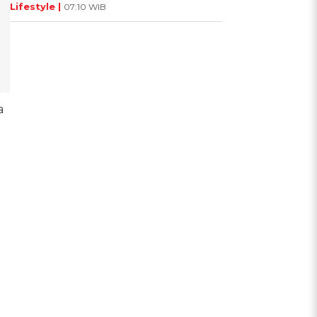
Lifestyle |
07:10 WIB
a