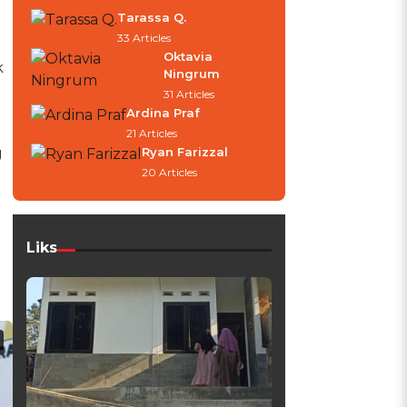
Tarassa Q.
33 Articles
Oktavia
k
Ningrum
31 Articles
Ardina Praf
21 Articles
g
Ryan Farizzal
20 Articles
Liks