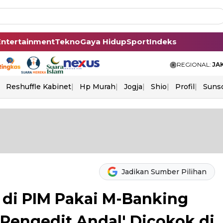
Entertainment
Tekno
Gaya Hidup
Sport
Indeks
REGIONAL:
JA
Reshuffle Kabinet
Hp Murah
Jogja
Shio
Profil
Suns
Jadikan Sumber Pilihan
n di PIM Pakai M-Banking
'Pengedit Andal' Dicokok di