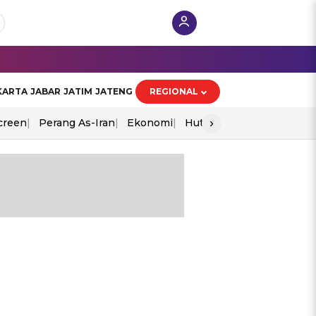
KARTA
JABAR
JATIM
JATENG
REGIONAL
›
creen
Perang As-Iran
Ekonomi
Hut Ri