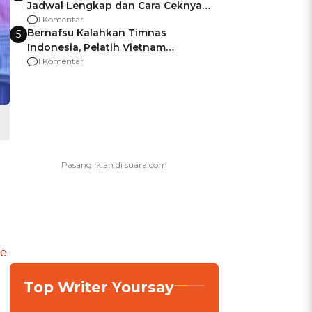
Jadwal Lengkap dan Cara Ceknya
agar Dana Tidak Hangus!
1 Komentar
Bernafsu Kalahkan Timnas
5
Indonesia, Pelatih Vietnam
Berencana Pakai Jimat di Pakansari
1 Komentar
le
Top Writer Yoursay