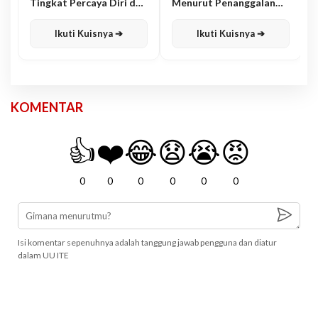
Tingkat Percaya Diri dan
Menurut Penanggalan
Karisma
Jawa
Ikuti Kuisnya ➔
Ikuti Kuisnya ➔
KOMENTAR
👍
❤️
😂
😧
😭
😡
0
0
0
0
0
0
Isi komentar sepenuhnya adalah tanggung jawab pengguna dan diatur
dalam UU ITE