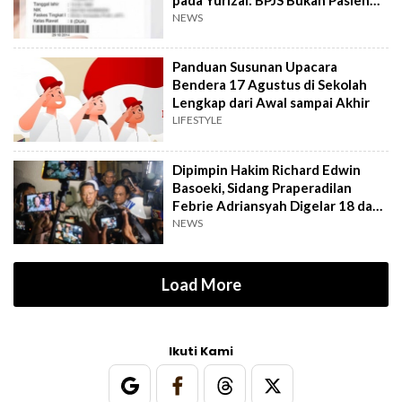
Kelas Dua
NEWS
Panduan Susunan Upacara
Bendera 17 Agustus di Sekolah
Lengkap dari Awal sampai Akhir
LIFESTYLE
Dipimpin Hakim Richard Edwin
Basoeki, Sidang Praperadilan
Febrie Adriansyah Digelar 18 dan
Agustus
NEWS
Load More
Ikuti Kami