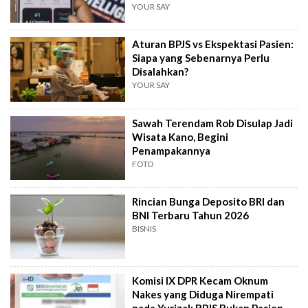
Berpikir Manusia?
YOUR SAY
Aturan BPJS vs Ekspektasi Pasien:
Siapa yang Sebenarnya Perlu
Disalahkan?
YOUR SAY
Sawah Terendam Rob Disulap Jadi
Wisata Kano, Begini
Penampakannya
FOTO
Rincian Bunga Deposito BRI dan
BNI Terbaru Tahun 2026
BISNIS
Komisi IX DPR Kecam Oknum
Nakes yang Diduga Nirempati
pada Yurizal: BPJS Bukan Pasien