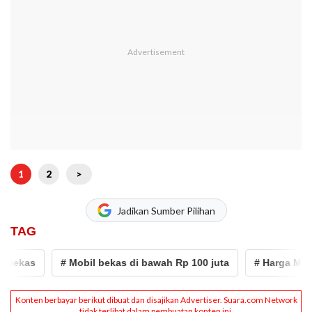
1
2
>
Jadikan Sumber Pilihan
TAG
ekas
# Mobil bekas di bawah Rp 100 juta
# Harga Mobil