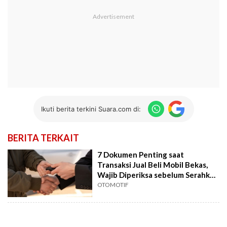
Ikuti berita terkini Suara.com di:
BERITA TERKAIT
7 Dokumen Penting saat
Transaksi Jual Beli Mobil Bekas,
Wajib Diperiksa sebelum Serahkan
Uang
OTOMOTIF