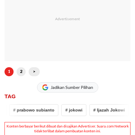
1
2
>
Jadikan Sumber Pilihan
TAG
# prabowo subianto
# jokowi
# Ijazah Jokowi
# 