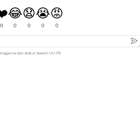
❤️
😂
😧
😭
😡
0
0
0
0
0
engguna dan diatur dalam UU ITE