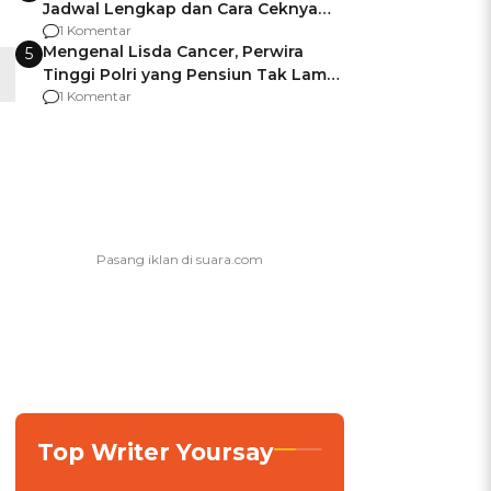
Jadwal Lengkap dan Cara Ceknya
agar Dana Tidak Hangus!
1 Komentar
Mengenal Lisda Cancer, Perwira
5
Tinggi Polri yang Pensiun Tak Lama
Usai Jadi Brigjen
1 Komentar
Top Writer Yoursay