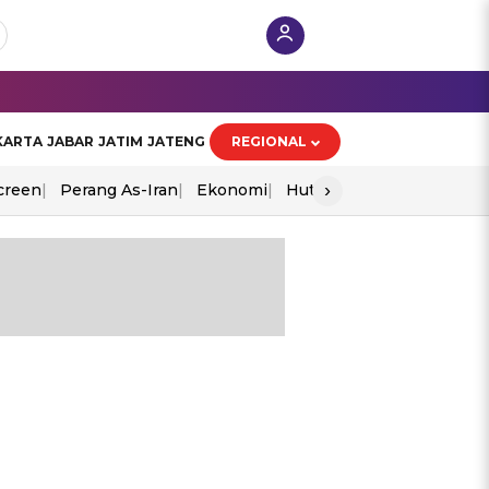
KARTA
JABAR
JATIM
JATENG
REGIONAL
›
creen
Perang As-Iran
Ekonomi
Hut Ri