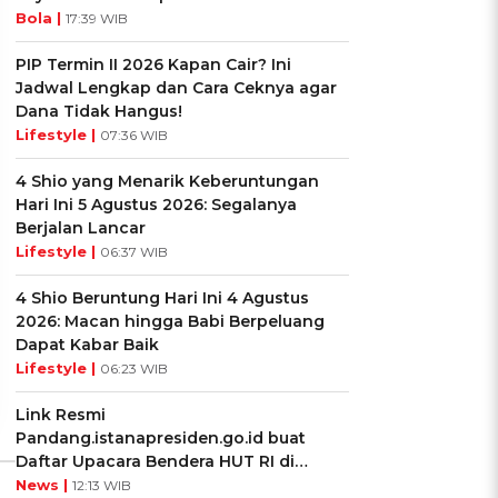
Bola |
17:39 WIB
PIP Termin II 2026 Kapan Cair? Ini
Jadwal Lengkap dan Cara Ceknya agar
Dana Tidak Hangus!
Lifestyle |
07:36 WIB
4 Shio yang Menarik Keberuntungan
Hari Ini 5 Agustus 2026: Segalanya
Berjalan Lancar
UIS: Sepatu Mana yang
KUIS: Seberapa Kenal
Lifestyle |
06:37 WIB
Cocok dengan
Kamu dengan Si Zodiak
Kepribadianmu?
Cancer?
4 Shio Beruntung Hari Ini 4 Agustus
2026: Macan hingga Babi Berpeluang
Ikuti Kuisnya ➔
Ikuti Kuisnya ➔
Dapat Kabar Baik
Lifestyle |
06:23 WIB
Link Resmi
Pandang.istanapresiden.go.id buat
Daftar Upacara Bendera HUT RI di
Istana Negara
News |
12:13 WIB