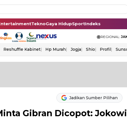
Entertainment
Tekno
Gaya Hidup
Sport
Indeks
REGIONAL:
JA
Reshuffle Kabinet
Hp Murah
Jogja
Shio
Profil
Suns
Jadikan Sumber Pilihan
inta Gibran Dicopot: Jokowi