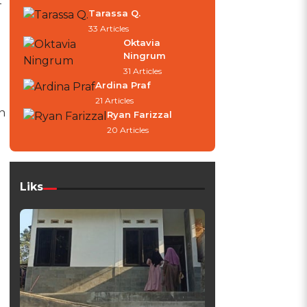
-
Tarassa Q.
33 Articles
Oktavia
Ningrum
31 Articles
Ardina Praf
21 Articles
n
Ryan Farizzal
20 Articles
Liks