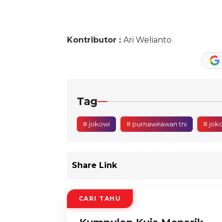
Kontributor :
Ari Welianto
Tag
# jokowi
# purnawirawan tni
# jok
Share Link
CARI TAHU