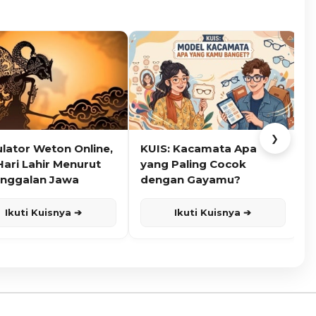
❯
ulator Weton Online,
KUIS: Kacamata Apa
K
Hari Lahir Menurut
yang Paling Cocok
nggalan Jawa
dengan Gayamu?
Ikuti Kuisnya ➔
Ikuti Kuisnya ➔