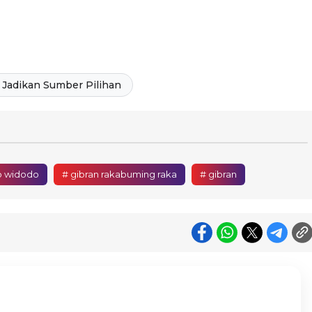
Jadikan Sumber Pilihan
o widodo
# gibran rakabuming raka
# gibran