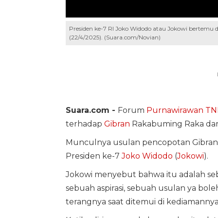
Presiden ke-7 RI Joko Widodo atau Jokowi bertemu d
(22/4/2025). (Suara.com/Novian)
Suara.com -
Forum
Purnawirawan TN
terhadap
Gibran
Rakabuming Raka dari 
Munculnya usulan pencopotan Gibran 
Presiden ke-7
Joko Widodo
(
Jokowi
).
Jokowi menyebut bahwa itu adalah sebua
sebuah aspirasi, sebuah usulan ya boleh
terangnya saat ditemui di kediamannya,