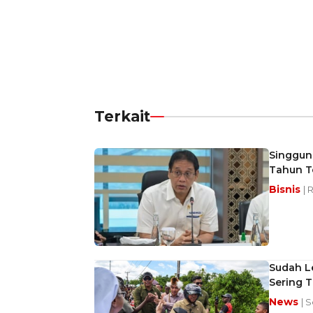
Terkait
Singgung
Tahun T
Bisnis
| 
Sudah Le
Sering 
News
| 