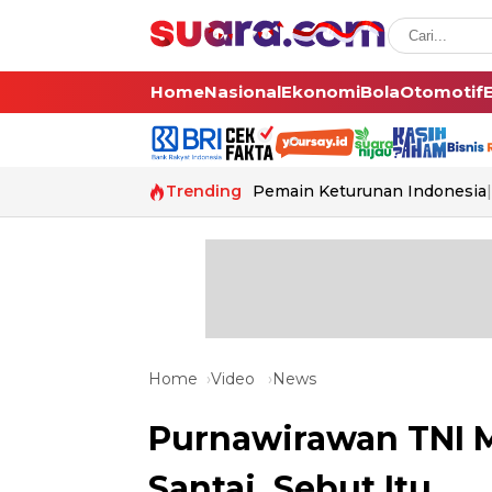
Home
Nasional
Ekonomi
Bola
Otomotif
Trending
Pemain Keturunan Indonesia
Home
Video
News
Purnawirawan TNI M
Santai, Sebut Itu...