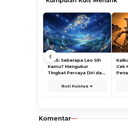
Kumpulan Kuis Menarik
❮
KUIS: Seberapa Leo Sih
Kalk
Kamu? Mengukur
Cek 
Tingkat Percaya Diri dan
Pena
Karisma
Ikuti Kuisnya ➔
Komentar