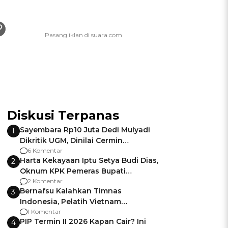
Diskusi Terpanas
Sayembara Rp10 Juta Dedi Mulyadi
1
Dikritik UGM, Dinilai Cermin
Gagalnya Negara Jamin Keamanan
6 Komentar
Harta Kekayaan Iptu Setya Budi Dias,
2
Oknum KPK Pemeras Bupati
Pemalang
2 Komentar
Bernafsu Kalahkan Timnas
3
Indonesia, Pelatih Vietnam
Berencana Pakai Jimat di Pakansari
1 Komentar
PIP Termin II 2026 Kapan Cair? Ini
4