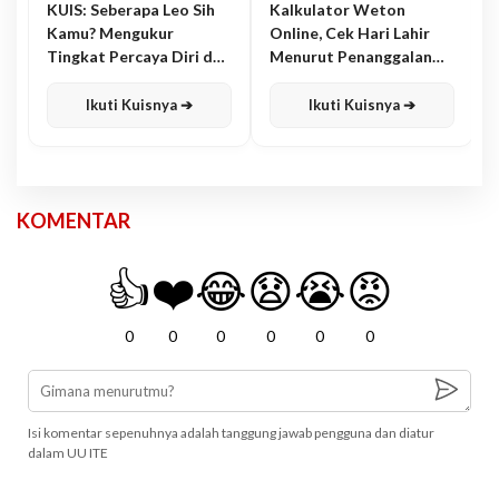
KUIS: Seberapa Leo Sih
Kalkulator Weton
Kamu? Mengukur
Online, Cek Hari Lahir
Tingkat Percaya Diri dan
Menurut Penanggalan
Karisma
Jawa
Ikuti Kuisnya ➔
Ikuti Kuisnya ➔
KOMENTAR
👍
❤️
😂
😧
😭
😡
0
0
0
0
0
0
Isi komentar sepenuhnya adalah tanggung jawab pengguna dan diatur
dalam UU ITE