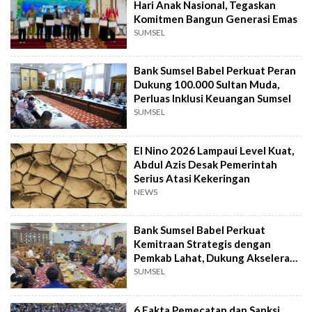
Hari Anak Nasional, Tegaskan
Komitmen Bangun Generasi Emas
SUMSEL
Bank Sumsel Babel Perkuat Peran
Dukung 100.000 Sultan Muda,
Perluas Inklusi Keuangan Sumsel
SUMSEL
El Nino 2026 Lampaui Level Kuat,
Abdul Azis Desak Pemerintah
Serius Atasi Kekeringan
NEWS
Bank Sumsel Babel Perkuat
Kemitraan Strategis dengan
Pemkab Lahat, Dukung Akselerasi
Ekonomi Daerah
SUMSEL
6 Fakta Pemecatan dan Sanksi