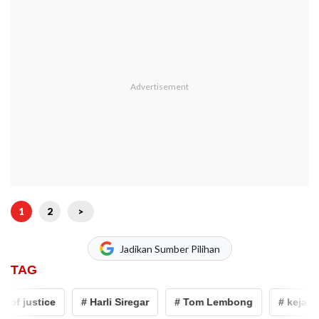
1
2
>
Jadikan Sumber Pilihan
TAG
f justice
# Harli Siregar
# Tom Lembong
# kejagung