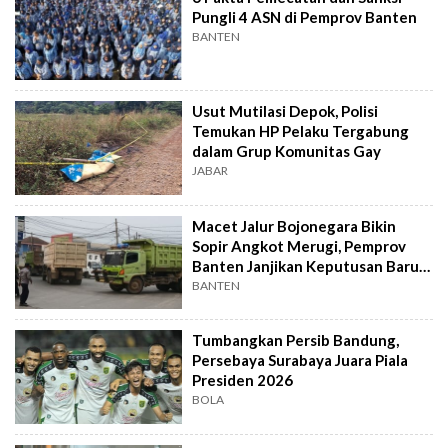
Pungli 4 ASN di Pemprov Banten
BANTEN
Usut Mutilasi Depok, Polisi
Temukan HP Pelaku Tergabung
dalam Grup Komunitas Gay
JABAR
Macet Jalur Bojonegara Bikin
Sopir Angkot Merugi, Pemprov
Banten Janjikan Keputusan Baru 4
Hari Lagi
BANTEN
Tumbangkan Persib Bandung,
Persebaya Surabaya Juara Piala
Presiden 2026
BOLA