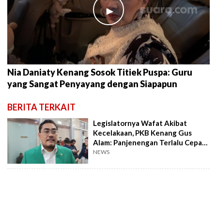
►
Nia Daniaty Kenang Sosok Titiek Puspa: Guru
yang Sangat Penyayang dengan Siapapun
BERITA TERKAIT
Legislatornya Wafat Akibat
Kecelakaan, PKB Kenang Gus
Alam: Panjenengan Terlalu Cepat
Pergi...
NEWS