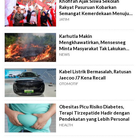
Khofifah Ajak Siswa Sekolah
Rakyat Pasuruan Kobarkan
Semangat Kemerdekaan Menuju
Indonesia Emas
JATIM
Karhutla Makin
Mengkhawatirkan, Mensesneg
Minta Masyarakat Tak Lakukan
Aktivitas yang Picu Kebakaran
NEWS
Kabel Listrik Bermasalah, Ratusan
Jaecoo J7 Kena Recall
OTOMOTIF
Obesitas Picu Risiko Diabetes,
Terapi Tirzepatide Hadir dengan
Pendekatan yang Lebih Personal
HEALTH