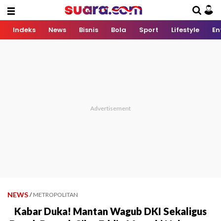
Indeks
News
Bisnis
Bola
Sport
Lifestyle
En
NEWS
/
METROPOLITAN
Kabar Duka! Mantan Wagub DKI Sekaligus