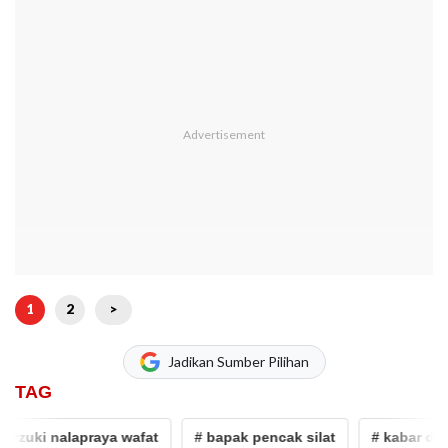
1
2
>
Jadikan Sumber Pilihan
TAG
ki nalapraya wafat
# bapak pencak silat
# kabar duka