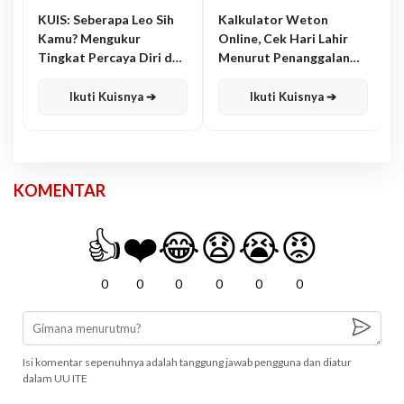
KUIS: Seberapa Leo Sih
Kalkulator Weton
Kamu? Mengukur
Online, Cek Hari Lahir
Tingkat Percaya Diri dan
Menurut Penanggalan
Karisma
Jawa
Ikuti Kuisnya ➔
Ikuti Kuisnya ➔
KOMENTAR
👍
❤️
😂
😧
😭
😡
0
0
0
0
0
0
Isi komentar sepenuhnya adalah tanggung jawab pengguna dan diatur
dalam UU ITE