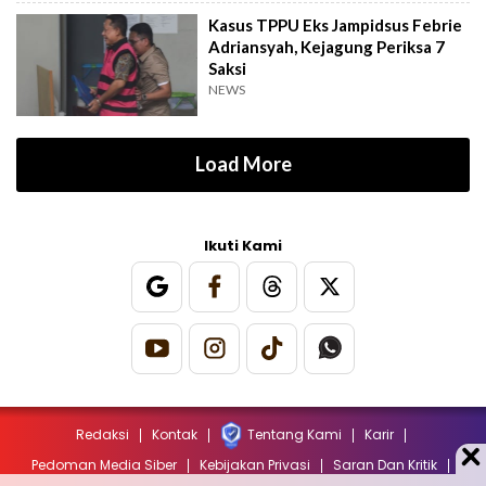
Kasus TPPU Eks Jampidsus Febrie
Adriansyah, Kejagung Periksa 7
Saksi
NEWS
Load More
Ikuti Kami
Redaksi
Kontak
Tentang Kami
Karir
Pedoman Media Siber
Kebijakan Privasi
Saran Dan Kritik