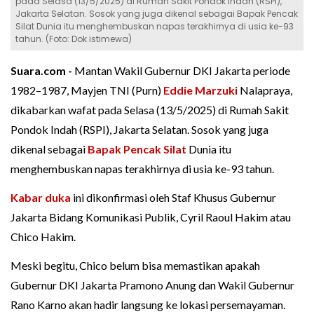
pada Selasa (13/5/2025) di Rumah Sakit Pondok Indah (RSPI),
Jakarta Selatan. Sosok yang juga dikenal sebagai Bapak Pencak
Silat Dunia itu menghembuskan napas terakhirnya di usia ke-93
tahun. (Foto: Dok istimewa)
Suara.com -
Mantan Wakil Gubernur DKI Jakarta periode
1982–1987, Mayjen TNI (Purn)
Eddie Marzuki
Nalapraya,
dikabarkan wafat pada Selasa (13/5/2025) di Rumah Sakit
Pondok Indah (RSPI), Jakarta Selatan. Sosok yang juga
dikenal sebagai
Bapak Pencak Silat
Dunia itu
menghembuskan napas terakhirnya di usia ke-93 tahun.
Kabar duka
ini dikonfirmasi oleh Staf Khusus Gubernur
Jakarta Bidang Komunikasi Publik, Cyril Raoul Hakim atau
Chico Hakim.
Meski begitu, Chico belum bisa memastikan apakah
Gubernur DKI Jakarta Pramono Anung dan Wakil Gubernur
Rano Karno akan hadir langsung ke lokasi persemayaman.