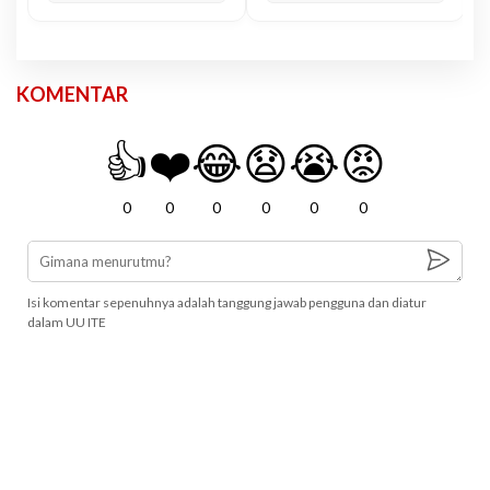
KOMENTAR
👍
❤️
😂
😧
😭
😡
0
0
0
0
0
0
Isi komentar sepenuhnya adalah tanggung jawab pengguna dan diatur
dalam UU ITE