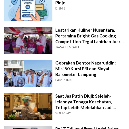
Pinjol
BISNIS
Lestarikan Kuliner Nusantara,
Pertamina Bright Gas Cooking
Competition Tegal Lahirkan Juara
Baru
JAWA TENGAH
Gebrakan Bentor Nazaruddin:
Misi 50 Kursi PRI dan Sinyal
Barometer Lampung
LAMPUNG
Saat Jas Putih Diuji: Selelah-
lelahnya Tenaga Kesehatan,
Tetap Lebih Melelahkan Jadi
Pasien
YOUR SAY
Rp17 Triliun Aliran Modal Asing