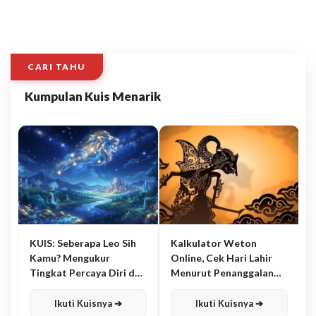
CARI TAHU
Kumpulan Kuis Menarik
KUIS: Seberapa Leo Sih
Kalkulator Weton
Kamu? Mengukur
Online, Cek Hari Lahir
Tingkat Percaya Diri dan
Menurut Penanggalan
Karisma
Jawa
Ikuti Kuisnya ➔
Ikuti Kuisnya ➔