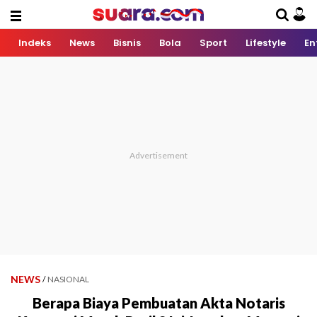
Indeks
News
Bisnis
Bola
Sport
Lifestyle
En
NEWS
/
NASIONAL
Berapa Biaya Pembuatan Akta Notaris