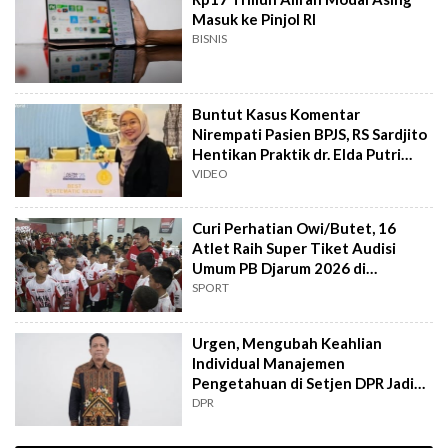
Masuk ke Pinjol RI
BISNIS
Buntut Kasus Komentar
Nirempati Pasien BPJS, RS Sardjito
Hentikan Praktik dr. Elda Putri
Rahard
VIDEO
Curi Perhatian Owi/Butet, 16
Atlet Raih Super Tiket Audisi
Umum PB Djarum 2026 di
Makassar
SPORT
Urgen, Mengubah Keahlian
Individual Manajemen
Pengetahuan di Setjen DPR Jadi
Kekuatan Institusional
DPR