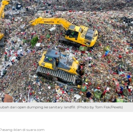
h dari open dumping ke sanitary landfill. (Photo by Tom Fisk/Pexels)