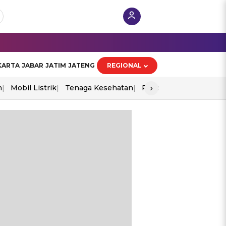
KARTA
JABAR
JATIM
JATENG
REGIONAL
›
n
Mobil Listrik
Tenaga Kesehatan
Piala Aff 2026
Ekono