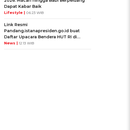
2026: Macan hingga Babi Berpeluang
Dapat Kabar Baik
Lifestyle |
06:23 WIB
Link Resmi
Pandang.istanapresiden.go.id buat
Daftar Upacara Bendera HUT RI di
Istana Negara
News |
12:13 WIB