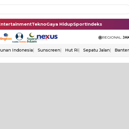
Entertainment
Tekno
Gaya Hidup
Sport
Indeks
REGIONAL:
JA
unan Indonesia
Sunscreen
Hut Ri
Sepatu Jalan
Bante