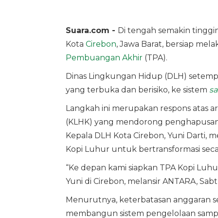
Suara.com -
Di tengah semakin tinggi
Kota
Cirebon
, Jawa Barat, bersiap mel
Pembuangan Akhir
(TPA).
Dinas Lingkungan Hidup (DLH) setempa
yang terbuka dan berisiko, ke sistem
sa
Langkah ini merupakan respons atas 
(KLHK) yang mendorong penghapusan
Kepala DLH Kota Cirebon, Yuni Darti,
Kopi Luhur untuk bertransformasi seca
“Ke depan kami siapkan TPA Kopi Lu
Yuni di Cirebon, melansir ANTARA, Sabtu
Menurutnya, keterbatasan anggaran se
membangun sistem pengelolaan sampa