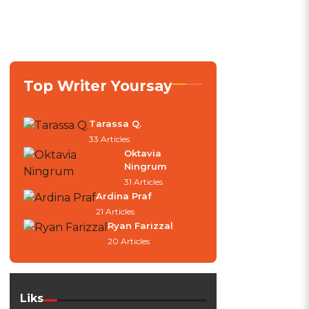
Top Writer Yoursay
Tarassa Q.
33 Articles
Oktavia
Ningrum
.
31 Articles
Ardina Praf
21 Articles
Ryan Farizzal
20 Articles
Liks