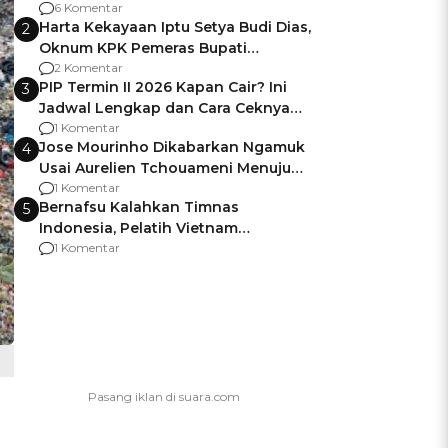
Gagalnya Negara Jamin Keamanan
6 Komentar
Harta Kekayaan Iptu Setya Budi Dias,
2
Oknum KPK Pemeras Bupati
Pemalang
2 Komentar
PIP Termin II 2026 Kapan Cair? Ini
3
Jadwal Lengkap dan Cara Ceknya
agar Dana Tidak Hangus!
1 Komentar
Jose Mourinho Dikabarkan Ngamuk
4
Usai Aurelien Tchouameni Menuju
Manchester United
1 Komentar
Bernafsu Kalahkan Timnas
5
Indonesia, Pelatih Vietnam
Berencana Pakai Jimat di Pakansari
1 Komentar