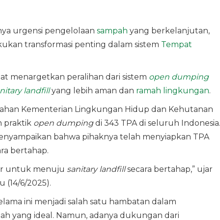
nya urgensi pengelolaan
sampah
yang berkelanjutan,
akukan transformasi penting dalam sistem
Tempat
t menargetkan peralihan dari sistem
open dumping
nitary landfill
yang lebih aman dan
ramah lingkungan
.
arahan Kementerian Lingkungan Hidup dan Kehutanan
 praktik
open dumping
di 343 TPA di seluruh Indonesia
 menyampaikan bahwa pihaknya telah menyiapkan TPA
ra bertahap.
hur untuk menuju
sanitary landfill
secara bertahap,” ujar
 (14/6/2025).
lama ini menjadi salah satu hambatan dalam
h yang ideal. Namun, adanya dukungan dari