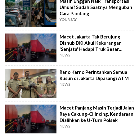
Masih Enggan Naik Transportasi
Umum? Sudah Saatnya Mengubah
Cara Pandang
YOUR SAY
Macet Jakarta Tak Berujung,
Dishub DKI Akui Kekurangan
'Senjata' Hadapi Truk Besar
Mogok
NEWS
Rano Karno Perintahkan Semua
Rusun di Jakarta Dipasangi ATM
NEWS
Macet Panjang Masih Terjadi Jalan
Raya Cakung-Cilincing, Kendaraan
Dialihkan ke U-Turn Polsek
NEWS