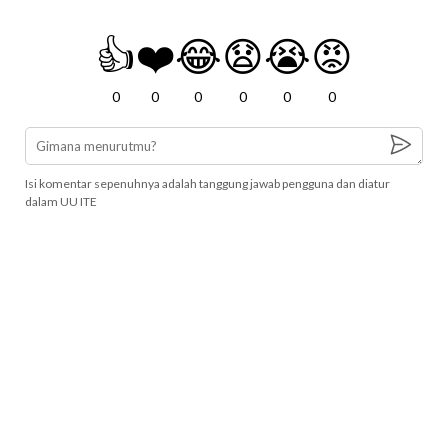
👍
❤️
😂
😧
😭
😡
0
0
0
0
0
0
Isi komentar sepenuhnya adalah tanggung jawab pengguna dan diatur
dalam UU ITE