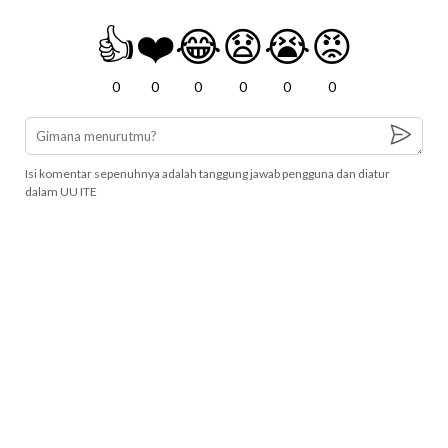
👍
❤️
😂
😧
😭
😡
0
0
0
0
0
0
Isi komentar sepenuhnya adalah tanggung jawab pengguna dan diatur
dalam UU ITE