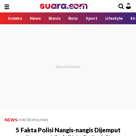
Indeks
News
Bisnis
Bola
Sport
Lifestyle
En
NEWS
/
METROPOLITAN
5 Fakta Polisi Nangis-nangis Dijemput