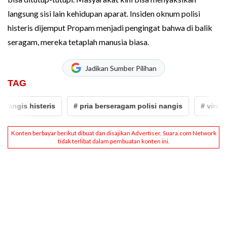
langsung sisi lain kehidupan aparat. Insiden oknum polisi
histeris dijemput Propam menjadi pengingat bahwa di balik
seragam, mereka tetaplah manusia biasa.
Jadikan Sumber Pilihan
TAG
ngis histeris
# pria berseragam polisi nangis
# viral