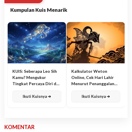
Kumpulan Kuis Menarik
KUIS: Seberapa Leo Sih
Kalkulator Weton
Kamu? Mengukur
Online, Cek Hari Lahir
Tingkat Percaya Diri dan
Menurut Penanggalan
Karisma
Jawa
Ikuti Kuisnya ➔
Ikuti Kuisnya ➔
KOMENTAR