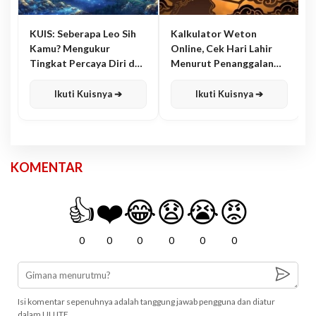
KUIS: Seberapa Leo Sih
Kalkulator Weton
Kamu? Mengukur
Online, Cek Hari Lahir
Tingkat Percaya Diri dan
Menurut Penanggalan
Karisma
Jawa
Ikuti Kuisnya ➔
Ikuti Kuisnya ➔
KOMENTAR
👍
❤️
😂
😧
😭
😡
0
0
0
0
0
0
Isi komentar sepenuhnya adalah tanggung jawab pengguna dan diatur
dalam UU ITE