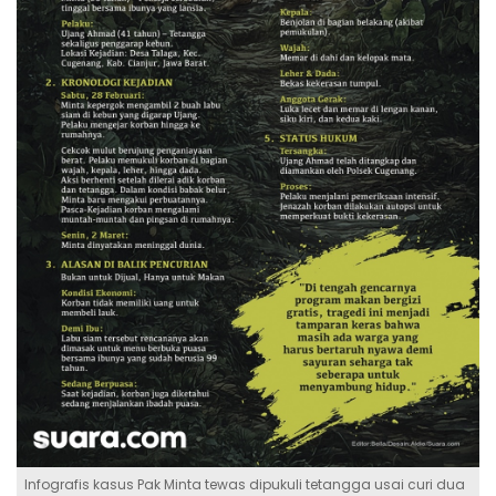
Infografis kasus Pak Minta tewas dipukuli tetangga usai curi dua