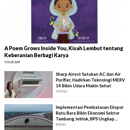
A Poem Grows Inside You, Kisah Lembut tentang
Keberanian Berbagi Karya
YOUR SAY
Sharp Airest Satukan AC dan Air
Purifier, Hadirkan Teknologi MERV
14 Bikin Udara Makin Sehat
TEKNO
Implementasi Pembatasan Ekspor
Batu Bara Bikin Ekonomi Sektor
Tambang Jeblok, BPS Ungkap
Angkanya
BISNIS