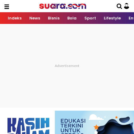
Indeks
News
Bisnis
Bola
Sport
Lifestyle
En