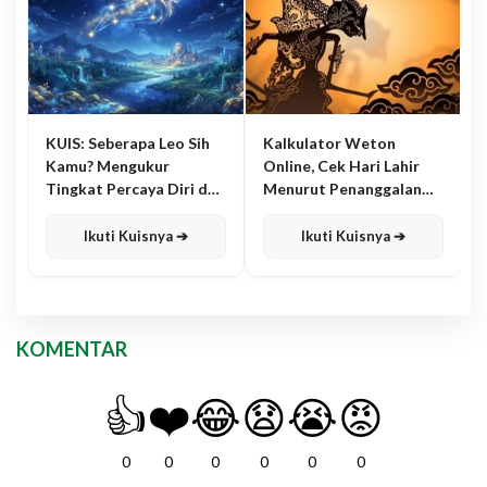
KUIS: Seberapa Leo Sih
Kalkulator Weton
Kamu? Mengukur
Online, Cek Hari Lahir
Tingkat Percaya Diri dan
Menurut Penanggalan
Karisma
Jawa
Ikuti Kuisnya ➔
Ikuti Kuisnya ➔
KOMENTAR
👍
❤️
😂
😧
😭
😡
0
0
0
0
0
0