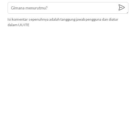
Isi komentar sepenuhnya adalah tanggung jawab pengguna dan diatur
dalam UU ITE