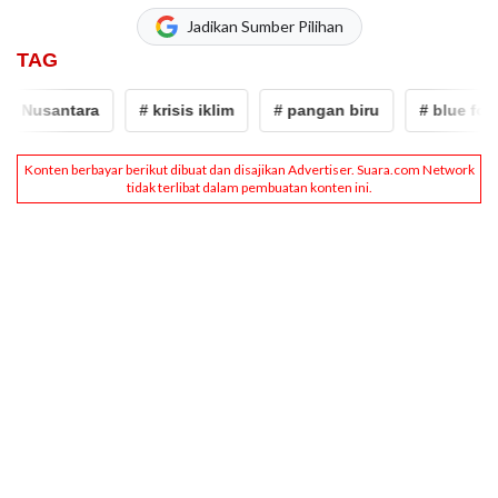
Jadikan Sumber Pilihan
TAG
 Nusantara
# krisis iklim
# pangan biru
# blue food