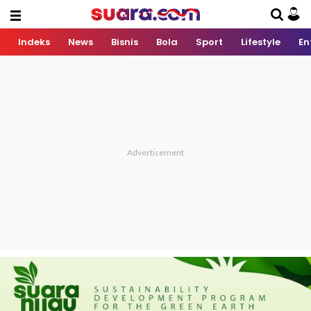
Indeks
News
Bisnis
Bola
Sport
Lifestyle
En