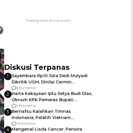
Diskusi Terpanas
Sayembara Rp10 Juta Dedi Mulyadi
1
Dikritik UGM, Dinilai Cermin
Gagalnya Negara Jamin Keamanan
6 Komentar
Harta Kekayaan Iptu Setya Budi Dias,
2
Oknum KPK Pemeras Bupati
Pemalang
2 Komentar
Bernafsu Kalahkan Timnas
3
Indonesia, Pelatih Vietnam
Berencana Pakai Jimat di Pakansari
1 Komentar
Mengenal Lisda Cancer, Perwira
4