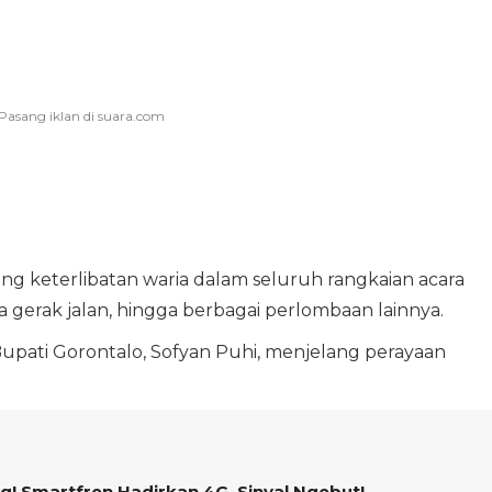
g keterlibatan waria dalam seluruh rangkaian acara
ba gerak jalan, hingga berbagai perlombaan lainnya.
 Bupati Gorontalo, Sofyan Puhi, menjelang perayaan
g! Smartfren Hadirkan 4G, Sinyal Ngebut!