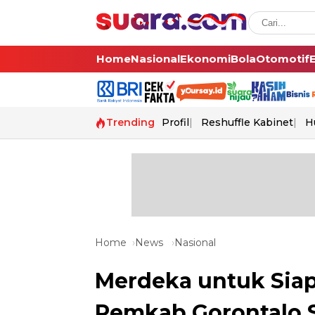
Home
Nasional
Ekonomi
Bola
Otomotif
Trending
Profil
Reshuffle Kabinet
H
Home
News
Nasional
Merdeka untuk Siap
Pemkab Gorontalo S