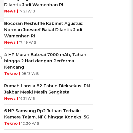
Dilantik Jadi Wamenhan RI
News |
17:21 WIB
Bocoran Reshuffle Kabinet Agustus:
Norman Joesoef Bakal Dilantik Jadi
Wamenhan RI
News |
17:49 WIB
4 HP Murah Baterai 7000 mAh, Tahan
n
hingga 2 Hari dengan Performa
Kencang
Tekno |
08:13 WIB
Rumah Lansia 82 Tahun Dieksekusi PN
Jakbar Meski Masih Sengketa
News |
19:31 WIB
6 HP Samsung Rp2 Jutaan Terbaik:
Kamera Tajam, NFC hingga Koneksi 5G
Tekno |
10:30 WIB