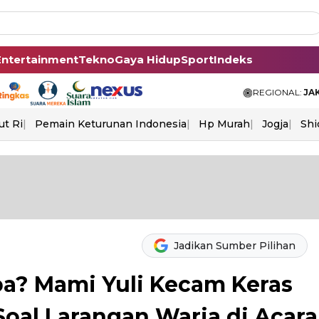
Entertainment
Tekno
Gaya Hidup
Sport
Indeks
REGIONAL:
JA
ut Ri
Pemain Keturunan Indonesia
Hp Murah
Jogja
Shi
Jadikan Sumber Pilihan
a? Mami Yuli Kecam Keras
oal Larangan Waria di Acara