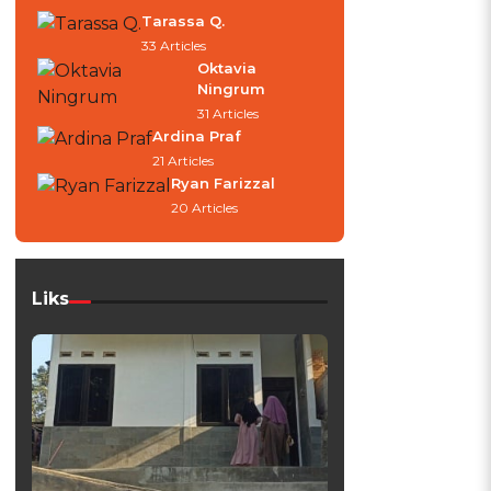
Tarassa Q.
33 Articles
Oktavia
Ningrum
31 Articles
Ardina Praf
21 Articles
Ryan Farizzal
20 Articles
Liks