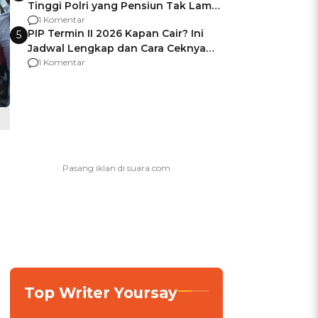
Tinggi Polri yang Pensiun Tak Lama
Usai Jadi Brigjen
1 Komentar
PIP Termin II 2026 Kapan Cair? Ini
5
Jadwal Lengkap dan Cara Ceknya
agar Dana Tidak Hangus!
1 Komentar
Top Writer Yoursay