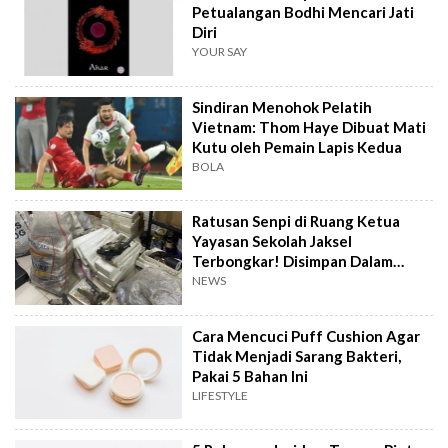
Petualangan Bodhi Mencari Jati
Diri
YOUR SAY
Sindiran Menohok Pelatih
Vietnam: Thom Haye Dibuat Mati
Kutu oleh Pemain Lapis Kedua
BOLA
Ratusan Senpi di Ruang Ketua
Yayasan Sekolah Jaksel
Terbongkar! Disimpan Dalam
Karung dan Styrofoam
NEWS
Cara Mencuci Puff Cushion Agar
Tidak Menjadi Sarang Bakteri,
Pakai 5 Bahan Ini
LIFESTYLE