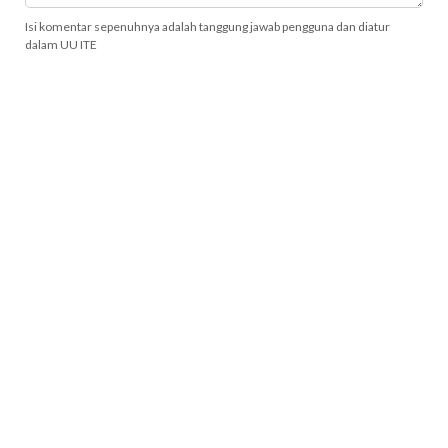
Isi komentar sepenuhnya adalah tanggung jawab pengguna dan diatur
dalam UU ITE