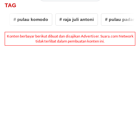
TAG
# pulau komodo
# raja juli antoni
# pulau padar