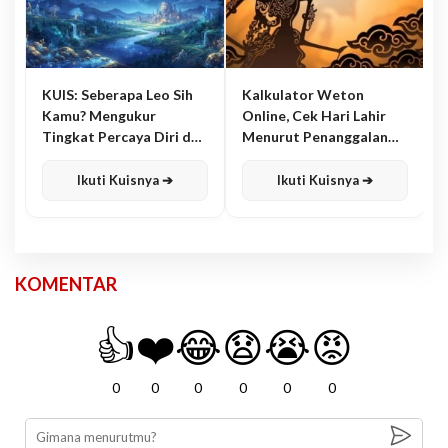
KUIS: Seberapa Leo Sih
Kalkulator Weton
Kamu? Mengukur
Online, Cek Hari Lahir
Tingkat Percaya Diri dan
Menurut Penanggalan
Karisma
Jawa
Ikuti Kuisnya ➔
Ikuti Kuisnya ➔
KOMENTAR
👍
❤️
😂
😧
😭
😡
0
0
0
0
0
0