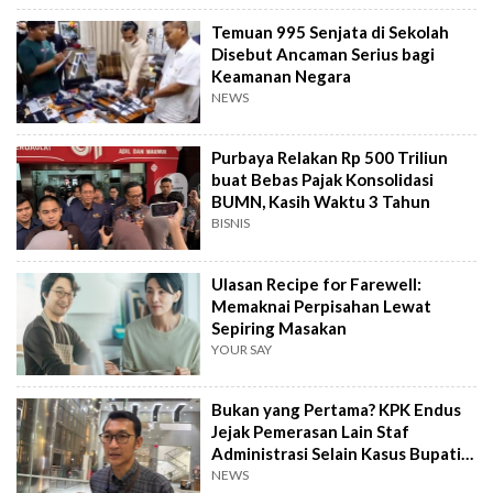
Temuan 995 Senjata di Sekolah
Disebut Ancaman Serius bagi
Keamanan Negara
NEWS
Purbaya Relakan Rp 500 Triliun
buat Bebas Pajak Konsolidasi
BUMN, Kasih Waktu 3 Tahun
BISNIS
Ulasan Recipe for Farewell:
Memaknai Perpisahan Lewat
Sepiring Masakan
YOUR SAY
Bukan yang Pertama? KPK Endus
Jejak Pemerasan Lain Staf
Administrasi Selain Kasus Bupati
Pemalang
NEWS