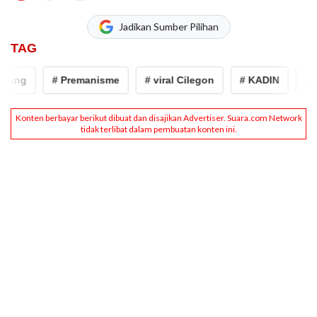
Jadikan Sumber Pilihan
TAG
g
# Premanisme
# viral Cilegon
# KADIN
# Bante