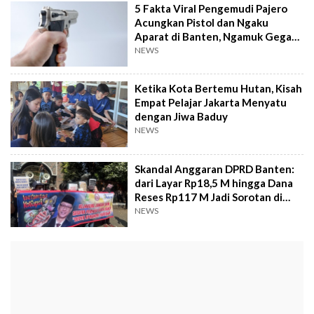
5 Fakta Viral Pengemudi Pajero
Acungkan Pistol dan Ngaku
Aparat di Banten, Ngamuk Gegara
Diklakson!
NEWS
Ketika Kota Bertemu Hutan, Kisah
Empat Pelajar Jakarta Menyatu
dengan Jiwa Baduy
NEWS
Skandal Anggaran DPRD Banten:
dari Layar Rp18,5 M hingga Dana
Reses Rp117 M Jadi Sorotan di
Kejagung
NEWS