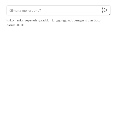
Isi komentar sepenuhnya adalah tanggung jawab pengguna dan diatur
dalam UU ITE