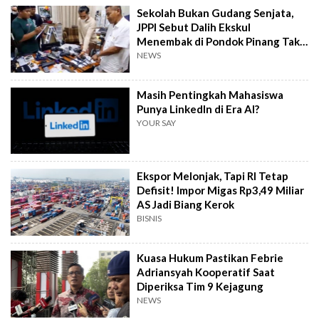
Sekolah Bukan Gudang Senjata,
JPPI Sebut Dalih Ekskul
Menembak di Pondok Pinang Tak
Masuk Akal
NEWS
Masih Pentingkah Mahasiswa
Punya LinkedIn di Era AI?
YOUR SAY
Ekspor Melonjak, Tapi RI Tetap
Defisit! Impor Migas Rp3,49 Miliar
AS Jadi Biang Kerok
BISNIS
Kuasa Hukum Pastikan Febrie
Adriansyah Kooperatif Saat
Diperiksa Tim 9 Kejagung
NEWS