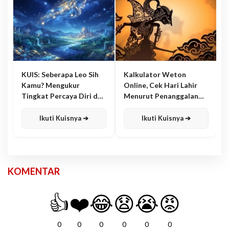
KUIS: Seberapa Leo Sih
Kalkulator Weton
Kamu? Mengukur
Online, Cek Hari Lahir
Tingkat Percaya Diri dan
Menurut Penanggalan
Karisma
Jawa
Ikuti Kuisnya ➔
Ikuti Kuisnya ➔
KOMENTAR
👍
❤️
😂
😧
😭
😡
0
0
0
0
0
0